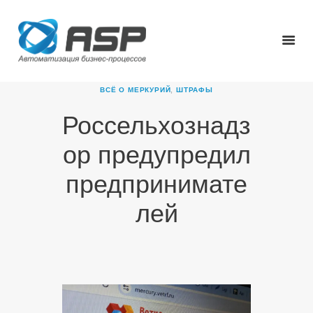
ВСЁ О МЕРКУРИЙ
,
ШТРАФЫ
Россельхознадз
ГЛАВНАЯ
ор предупредил
О КОМПАНИИ
ПРОДУКТЫ
предпринимате
НОВОСТИ
лей
КАРЬЕРА
ПАРТНЕРЫ
КОНТАКТЫ