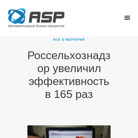
ВСЁ О МЕРКУРИЙ
Россельхознадз
ГЛАВНАЯ
ор увеличил
О КОМПАНИИ
ПРОДУКТЫ
эффективность
НОВОСТИ
в 165 раз
КАРЬЕРА
ПАРТНЕРЫ
КОНТАКТЫ