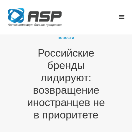
НОВОСТИ
Российские
ГЛАВНАЯ
бренды
О КОМПАНИИ
ПРОДУКТЫ
лидируют:
НОВОСТИ
возвращение
КАРЬЕРА
ПАРТНЕРЫ
иностранцев не
КОНТАКТЫ
в приоритете