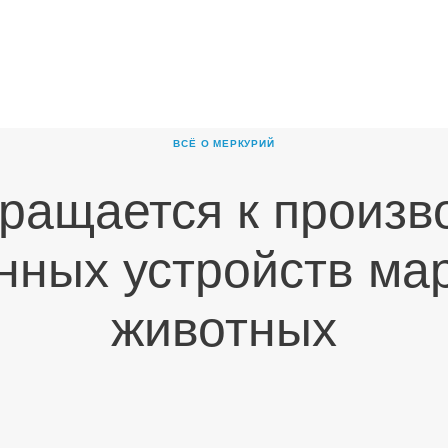
ГЛАВНАЯ
О
КОМПАНИИ
ВСЁ О МЕРКУРИЙ
ПРОДУКТЫ
ращается к произв
НОВОСТИ
КАРЬЕРА
нных устройств ма
ПАРТНЕРЫ
животных
КОНТАКТЫ