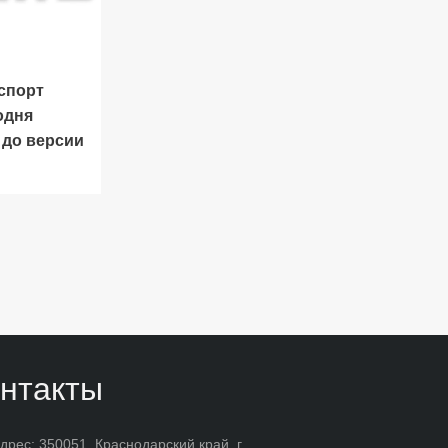
спорт
одня
 до версии
нтакты
дрес: 350051, Краснодарский край, г.