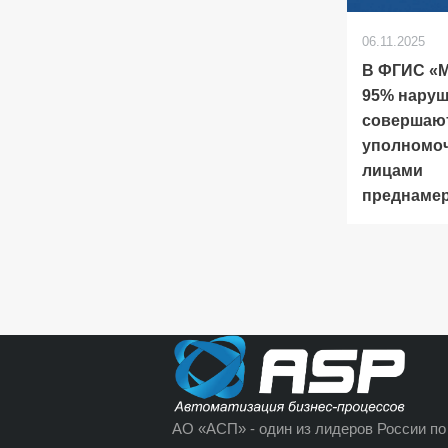
06.11.2025
В ФГИС «
95% нару
совершаю
уполномо
лицами
преднаме
АО «АСП» - один из лидеров России по