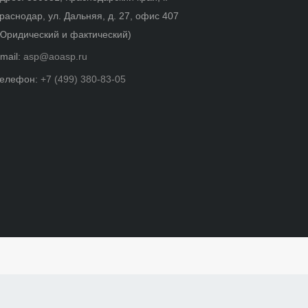
раснодар, ул. Дальняя, д. 27, офис 407
Юридический и фактический)
mail:
asp@aoasp.ru
елефон:
+7 (499) 380-83-05