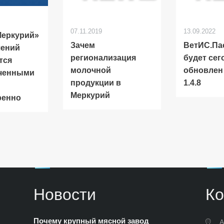
07.11.2019
13.09.2022
Меркурий»
Зачем
ВетИС.Па
шений
регионализация
будет сег
тся
молочной
обновлен
ченными
продукции в
1.4.8
Меркурий
ренно
Новости
Ко
Почему крупный мясной завод
А