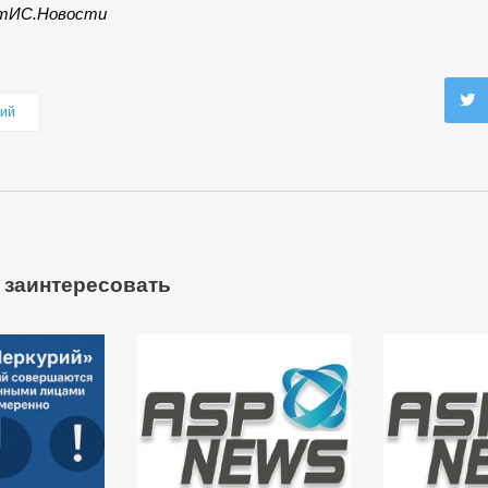
тИС.Новости
ий
 заинтересовать