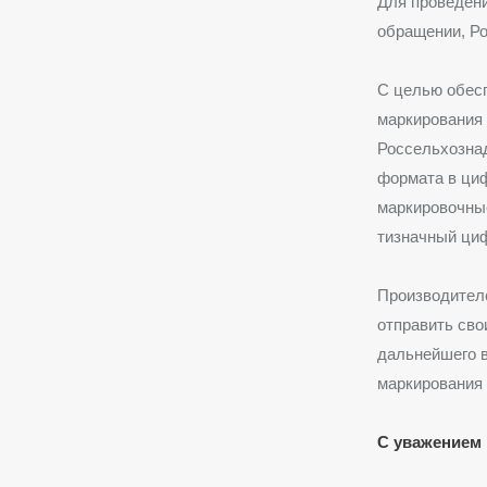
Для проведени
обращении, Ро
С целью обесп
маркирования
Россельхозна
формата в циф
маркировочные
тизначный ци
Производителе
отправить сво
дальнейшего в
маркирования 
С уважением 