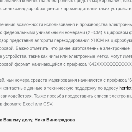
я анализа количества электронных средств маркирования, нах
ссельхознадзор обращается к производителям таких устройств
ечения возможности использования и производства электронн
 с федеральными уникальными номерами (УНСМ) в цифровом ф
дзор представил алгоритм перекодирования УНСМ из цифробук
ровой. Важно отметить, что ранее изготовленные электронные
 устройства, такие как чипы или электронные метки, могут имет
фровой формат, начинающийся с префикса “643XXXXXXXXXXXX”
й, чьи номера средств маркирования начинаются с префикса “64
и контактные данные в техническую поддержку по адресу
herrio
заимодействия. Также просьба предоставить список электронн
в формате Exсel или CSV.
к Вашему делу, Ника Виноградова