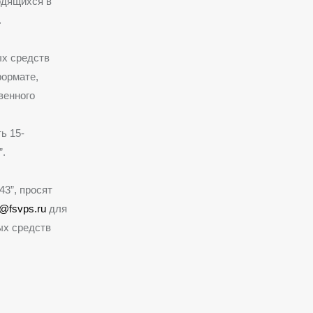
одящихся в
.
ых средств
ормате,
венного
ь 15-
.
3”, просят
t@fsvps.ru
для
ых средств