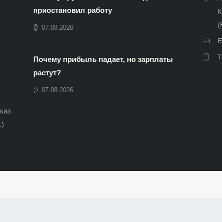
приостановил работу
К
(
07.08.2026
E
Т
Почему прибыль падает, но зарплаты
растут?
07.08.2026
иказ
.)