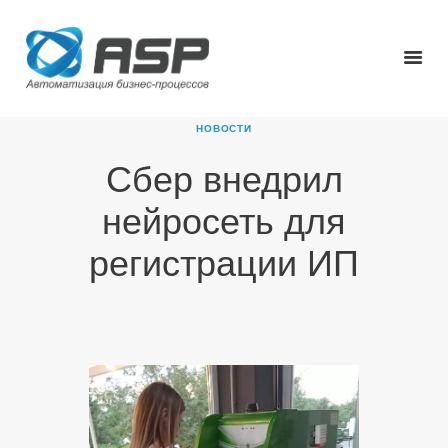
НОВОСТИ
Сбер внедрил
ГЛАВНАЯ
нейросеть для
О КОМПАНИИ
ПРОДУКТЫ
регистрации ИП
НОВОСТИ
КАРЬЕРА
ПАРТНЕРЫ
КОНТАКТЫ