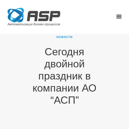
НОВОСТИ
Сегодня
ГЛАВНАЯ
двойной
О КОМПАНИИ
ПРОДУКТЫ
праздник в
НОВОСТИ
компании АО
КАРЬЕРА
ПАРТНЕРЫ
“АСП”
КОНТАКТЫ