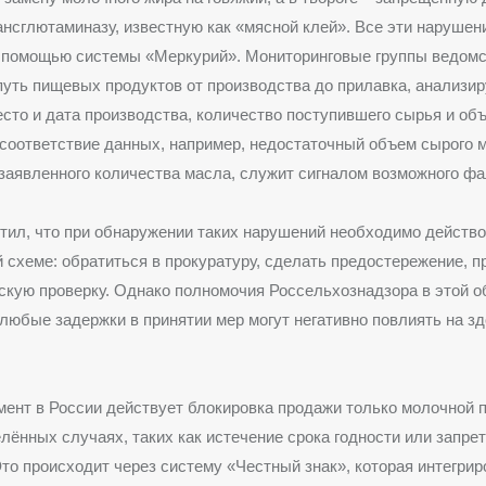
нсглютаминазу, известную как «мясной клей». Все эти нарушен
 помощью системы «Меркурий». Мониторинговые группы ведом
уть пищевых продуктов от производства до прилавка, анализир
есто и дата производства, количество поступившего сырья и об
соответствие данных, например, недостаточный объем сырого 
заявленного количества масла, служит сигналом возможного ф
тил, что при обнаружении таких нарушений необходимо действо
 схеме: обратиться в прокуратуру, сделать предостережение, п
кую проверку. Однако полномочия Россельхознадзора в этой о
 любые задержки в принятии мер могут негативно повлиять на з
ент в России действует блокировка продажи только молочной 
лённых случаях, таких как истечение срока годности или запрет
то происходит через систему «Честный знак», которая интегрир