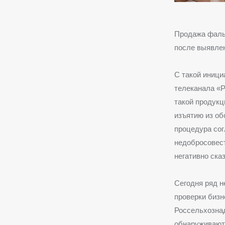
Продажа фаль
после выявле
С такой иници
телеканала «Р
такой продукц
изъятию из об
процедура сог
недобросовест
негативно ска
Сегодня ряд 
проверки бизн
Россельхознад
обнаруживают 