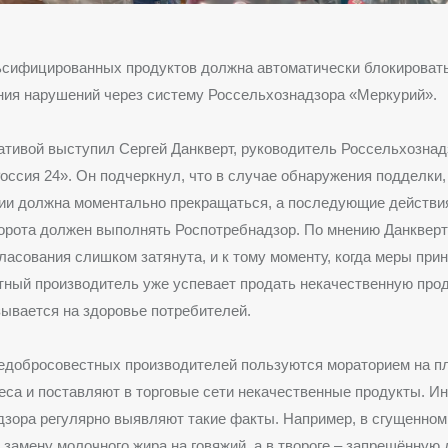
сифицированных продуктов должна автоматически блокировать
ния нарушений через систему Россельхознадзора «Меркурий».
ативой выступил Сергей Данкверт, руководитель Россельхознад
оссия 24». Он подчеркнул, что в случае обнаружения подделки
ии должна моментально прекращаться, а последующие действия
орота должен выполнять Роспотребнадзор. По мнению Данкверт
ласования слишком затянута, и к тому моменту, когда меры при
ный производитель уже успевает продать некачественную прод
зывается на здоровье потребителей.
недобросовестных производителей пользуются мораторием на п
еса и поставляют в торговые сети некачественные продукты. И
зора регулярно выявляют такие факты. Например, в сгущенном
замену молочного жира на говяжий, а в твороге – запрещённую