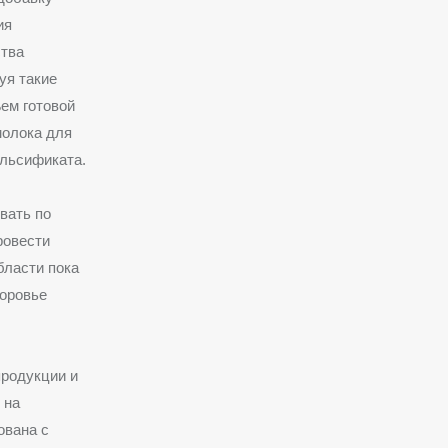
ия
ства
уя такие
ъем готовой
молока для
альсификата.
вать по
ровести
бласти пока
доровье
продукции и
 на
ована с