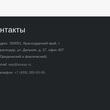
нтакты
дрес: 350051, Краснодарский край, г.
раснодар, ул. Дальняя, д. 27, офис 407
Юридический и фактический)
mail:
asp@aoasp.ru
елефон:
+7 (499) 380-83-05