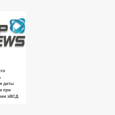
ато
ь
е даты
и при
нии эВСД