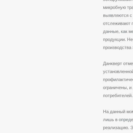
микробную тра
выявляются с
отслеживают п
данные, как м
продукции. Не
производства 
Данкверт отме
установленной
профилактичес
ограничены, и
потребителей.
На данный мом
лишь в опреде
реализацию. Э