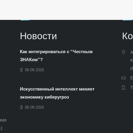
Новости
Ко
Как интегрироваться с “Честным
А
ЗНАКом”?
К
(
06.08.2026
E
Т
Искусственный интеллект меняет
экономику киберугроз
06.08.2026
иказ
.)