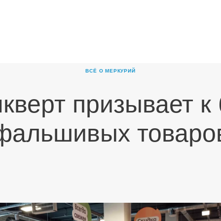
ГЛАВНАЯ
О
КОМПАНИИ
ВСЁ О МЕРКУРИЙ
ПРОДУКТЫ
кверт призывает к
НОВОСТИ
КАРЬЕРА
фальшивых товаро
ПАРТНЕРЫ
КОНТАКТЫ