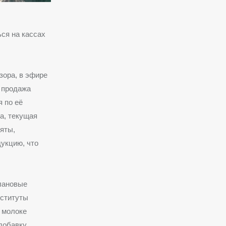
ся на кассах
зора, в эфире
, продажа
 по её
а, текущая
няты,
укцию, что
лановые
нституты
 молоке
 добавку