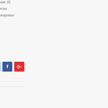
ние 35
ития
ркировки