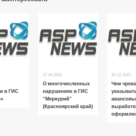
27.04.2021
20.12.2022
О многочисленных
Чем чрев
и в ГИС
нарушениях в ГИС
указыват
й»
“Меркурий”
авансовы
(Красноярский край)
выработк
оформле