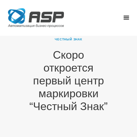
ЧЕСТНЫЙ ЗНАК
Скоро
ГЛАВНАЯ
откроется
О КОМПАНИИ
ПРОДУКТЫ
первый центр
НОВОСТИ
маркировки
КАРЬЕРА
ПАРТНЕРЫ
“Честный Знак”
КОНТАКТЫ