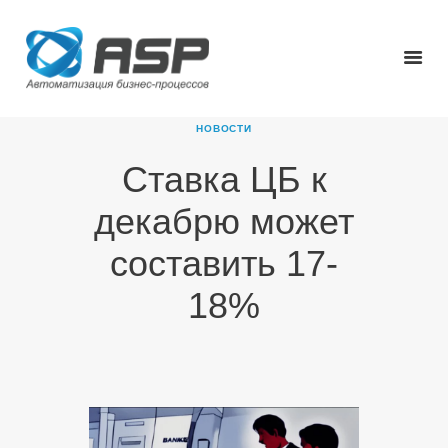
НОВОСТИ
Ставка ЦБ к
ГЛАВНАЯ
декабрю может
О КОМПАНИИ
ПРОДУКТЫ
составить 17-
НОВОСТИ
18%
КАРЬЕРА
ПАРТНЕРЫ
КОНТАКТЫ