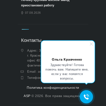
приостановил работу
07.08.2026
Контакты
Адрес: 350051, Краснодарский край,
г. Краснодар, ул. Дальняя, д. 27,
Ольга Кравченко
офис 407 (Юридический и
Здравствуйте! Готова
фактический)
помочь вам. Напишите мне,
Email:
asp@aoasp.ru
если у вас появятся
вопросы.
Телефон:
+7 (499) 380-83-05
Политика конфиденциальности
ASP
© 2026. Все права защищены.