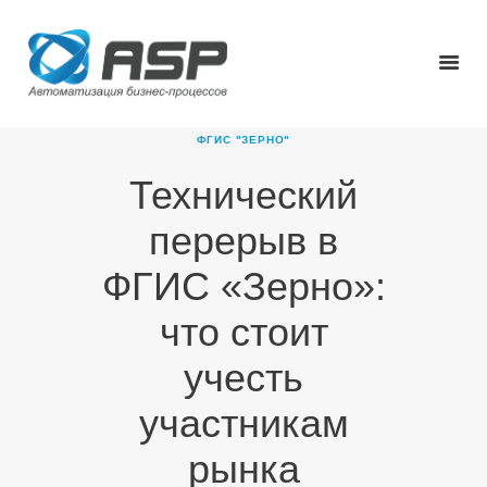
ФГИС "ЗЕРНО"
Технический
ГЛАВНАЯ
перерыв в
О КОМПАНИИ
ПРОДУКТЫ
ФГИС «Зерно»:
НОВОСТИ
что стоит
КАРЬЕРА
ПАРТНЕРЫ
учесть
КОНТАКТЫ
участникам
рынка