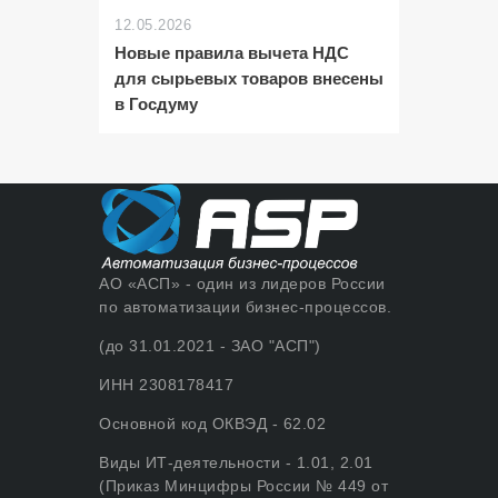
12.05.2026
Новые правила вычета НДС
для сырьевых товаров внесены
в Госдуму
АО «АСП» - один из лидеров России
по автоматизации бизнес-процессов.
(до 31.01.2021 - ЗАО "АСП")
ИНН 2308178417
Основной код ОКВЭД - 62.02
Виды ИТ-деятельности - 1.01, 2.01
(Приказ Минцифры России № 449 от