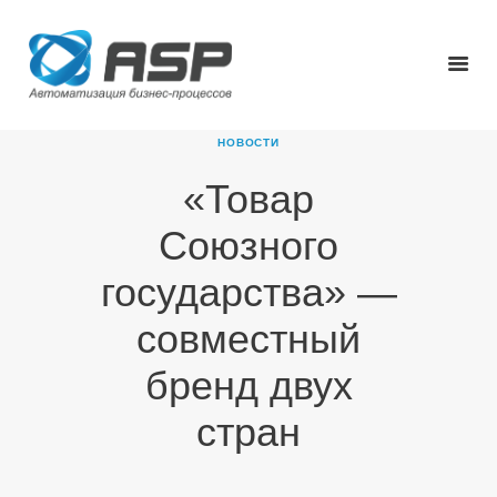
НОВОСТИ
«Товар
ГЛАВНАЯ
Союзного
О КОМПАНИИ
ПРОДУКТЫ
государства» —
НОВОСТИ
совместный
КАРЬЕРА
ПАРТНЕРЫ
бренд двух
КОНТАКТЫ
стран