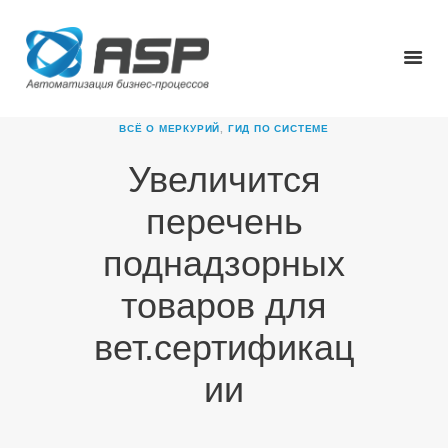
ВСЁ О МЕРКУРИЙ
,
ГИД ПО СИСТЕМЕ
Увеличится
ГЛАВНАЯ
перечень
О КОМПАНИИ
ПРОДУКТЫ
поднадзорных
НОВОСТИ
товаров для
КАРЬЕРА
ПАРТНЕРЫ
вет.сертификац
КОНТАКТЫ
ии