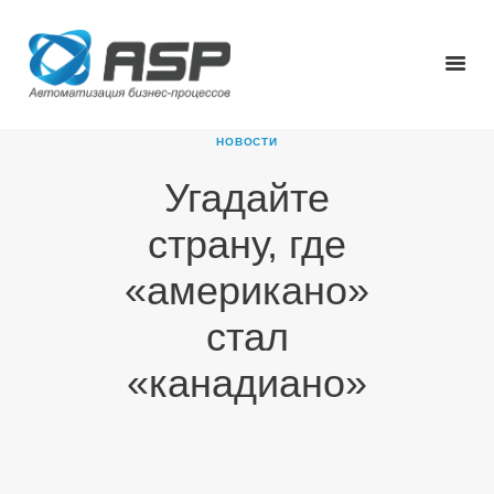
НОВОСТИ
Угадайте
ГЛАВНАЯ
страну, где
О КОМПАНИИ
ПРОДУКТЫ
«американо»
НОВОСТИ
стал
КАРЬЕРА
ПАРТНЕРЫ
«канадиано»
КОНТАКТЫ