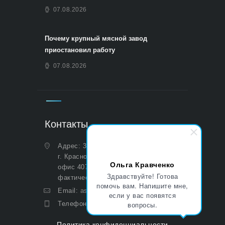
07.08.2026
Почему крупный мясной завод
приостановил работу
07.08.2026
Контакты
Адрес: 350051, Краснодарский край,
г. Краснодар, ул. Дальняя, д. 27,
Ольга Кравченко
офис 407 (Юридический и
Здравствуйте! Готова
фактический)
помочь вам. Напишите мне,
Email:
asp@aoasp.ru
если у вас появятся
вопросы.
Телефон:
+7 (499) 380-83-05
Политика конфиденциальности