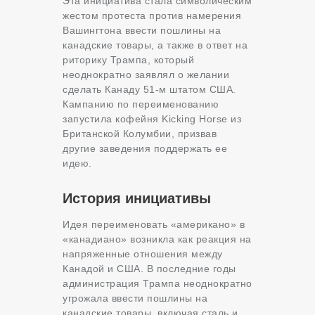
Эта инициатива стала символическим
жестом протеста против намерения
Вашингтона ввести пошлины на
канадские товары, а также в ответ на
риторику Трампа, который
неоднократно заявлял о желании
сделать Канаду 51-м штатом США.
Кампанию по переименованию
запустила кофейня Kicking Horse из
Британской Колумбии, призвав
другие заведения поддержать ее
идею.
История инициативы
Идея переименовать «американо» в
«канадиано» возникла как реакция на
напряженные отношения между
Канадой и США. В последние годы
администрация Трампа неоднократно
угрожала ввести пошлины на
канадские товары, включая сталь и