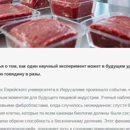
ья о том, как один научный эксперимент может в будущем 
ю говядину в разы.
х Еврейского университета в Иерусалиме произошло событие, 
тным моментом для будущего пищевой индустрии. Ученые наблю
вьими фибробластами, когда случилось неожиданное: спустя б
ия клетки, которые по всем канонам биологии должны были сос
апно обрели способность к бесконечному делению. Этот феном
ммортализацией», открывает путь к созданию принципиально но