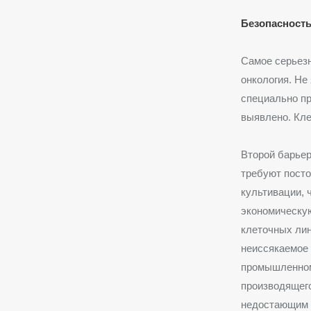
Безопасность
Самое серьезн
онкология. Не
специально пр
выявлено. Кле
Второй барьер
требуют посто
культивации, 
экономическую
клеточных лин
неиссякаемое 
промышленному
производящего
недостающим з