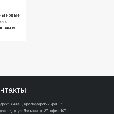
ны новые
я к
нерам и
м
нтакты
дрес: 350051, Краснодарский край, г.
раснодар, ул. Дальняя, д. 27, офис 407