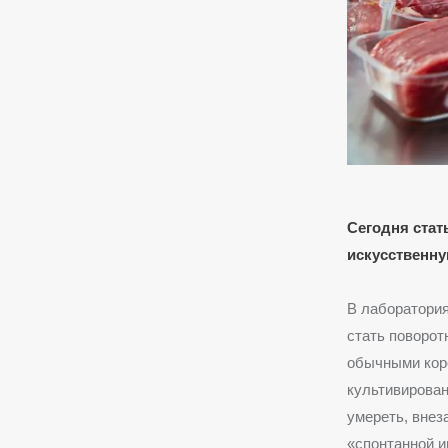
Сегодня стат
искусственну
В лаборатория
стать поворо
обычными коро
культивирован
умереть, внез
«спонтанной и