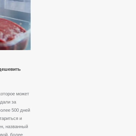
удешевить
которое может
дали за
олее 500 дней
тариться и
ен, названный
вой, более