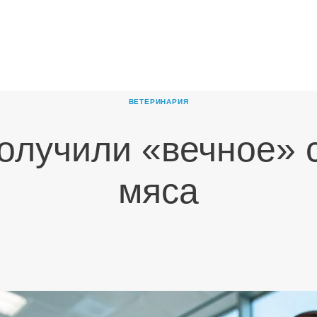
ГЛАВНАЯ
О
КОМПАНИИ
ВЕТЕРИНАРИЯ
ПРОДУКТЫ
олучили «вечное» 
НОВОСТИ
КАРЬЕРА
мяса
ПАРТНЕРЫ
КОНТАКТЫ