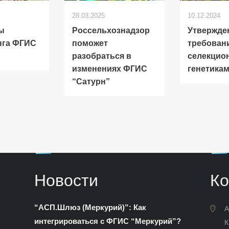
28.03.2025
10.12.2024
ы
Россельхознадзор
Утвержде
нга ФГИС
поможет
требовани
разобраться в
селекцио
изменениях ФГИС
генетика
“Сатурн”
Новости
Ко
“АСП.Шлюз (Меркурий)”: Как
А
интегрироваться с ФГИС “Меркурий”?
К