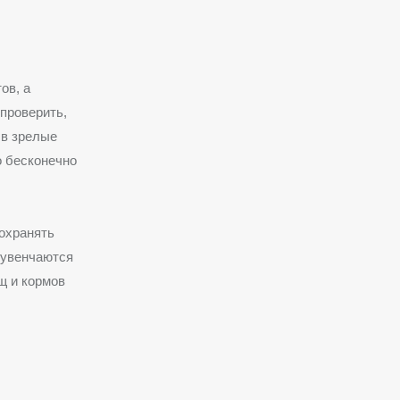
ов, а
проверить,
 в зрелые
 бесконечно
охранять
 увенчаются
щ и кормов