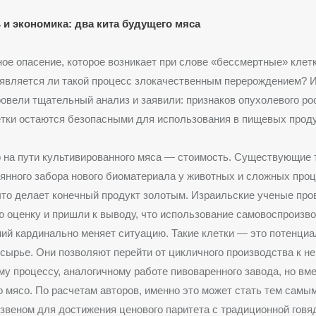
 и экономика: два кита будущего мяса
ое опасение, которое возникает при слове «бессмертные» клетк
 является ли такой процесс злокачественным перерождением? 
овели тщательный анализ и заявили: признаков опухолевого ро
тки остаются безопасными для использования в пищевых проду
 на пути культивированного мяса — стоимость. Существующие 
янного забора нового биоматериала у животных и сложных про
что делает конечный продукт золотым. Израильские ученые про
 оценку и пришли к выводу, что использование самовоспроизв
ий кардинально меняет ситуацию. Такие клетки — это потенци
сырье. Они позволяют перейти от цикличного производства к 
 процессу, аналогичному работе пивоваренного завода, но вме
 мясо. По расчетам авторов, именно это может стать тем самы
веном для достижения ценового паритета с традиционной говя