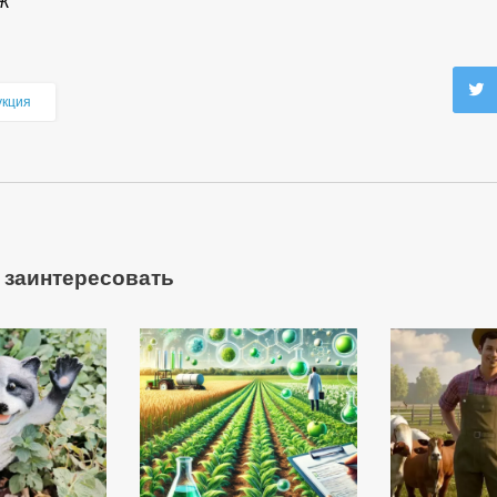
Ж
укция
 заинтересовать