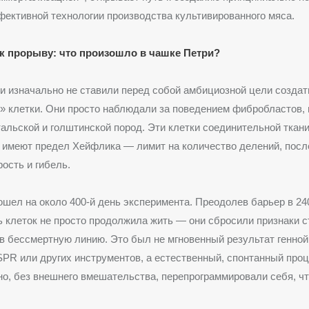
ективной технологии производства культивированного мяса.
к прорыву: что произошло в чашке Петри?
 изначально не ставили перед собой амбициозной цели создат
 клетки. Они просто наблюдали за поведением фибробластов, 
альской и голштинской пород. Эти клетки соединительной ткани,
 имеют предел Хейфлика — лимит на количество делений, посл
рость и гибель.
шел на около 400-й день эксперимента. Преодолев барьер в 24
ь клеток не просто продолжила жить — они сбросили признаки с
в бессмертную линию. Это был не мгновенный результат генной
R или других инструментов, а естественный, спонтанный проц
о, без внешнего вмешательства, перепрограммировали себя, ч