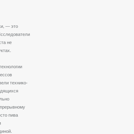
и, — это
Исследователи
ста не
ктах.
технологии
цессов
вели технико-
одящихся
ально
непрерывному
сто пива
м
диной.