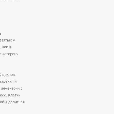
ь
взятых у
 как и
е которого
0 циклов
тарения и
 инженерии с
есс. Клетки
тобы делиться