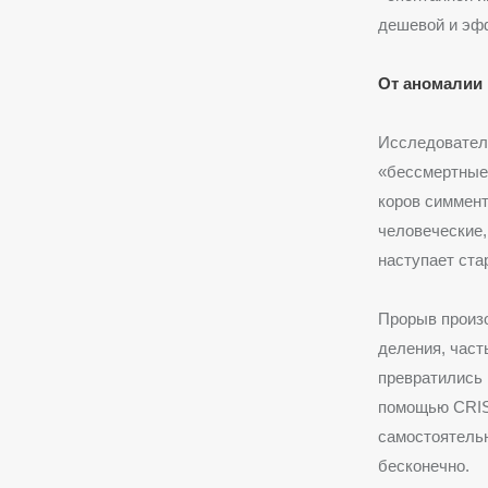
дешевой и эфф
От аномалии 
Исследователи
«бессмертные»
коров симмент
человеческие,
наступает ста
Прорыв произо
деления, част
превратились 
помощью CRISP
самостоятельн
бесконечно.