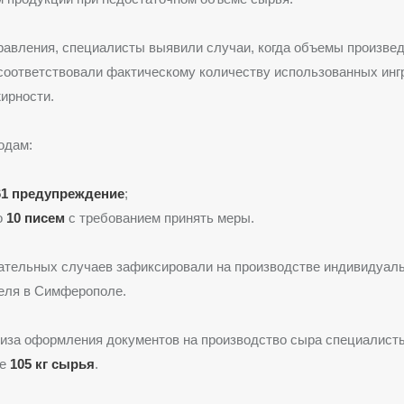
авления, специалисты выявили случаи, когда объемы произве
соответствовали фактическому количеству использованных инг
ирности.
одам:
61 предупреждение
;
о
10 писем
с требованием принять меры.
ательных случаев зафиксировали на производстве индивидуал
еля в Симферополе.
лиза оформления документов на производство сыра специалист
ее
105 кг сырья
.