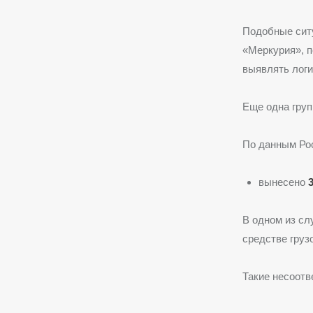
Подобные ситу
«Меркурия», п
выявлять логи
Еще одна груп
По данным Ро
вынесено
В одном из с
средстве гру
Такие несоотв