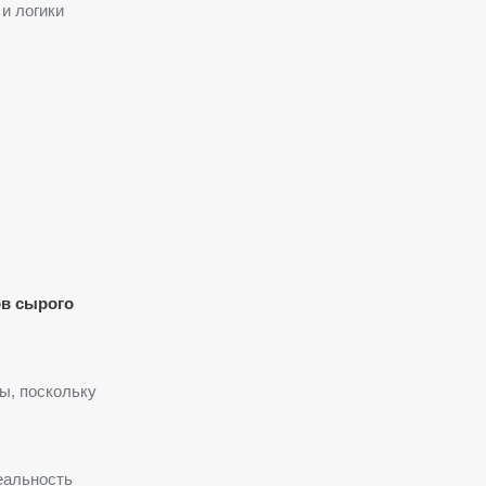
и логики
ов сырого
ы, поскольку
еальность