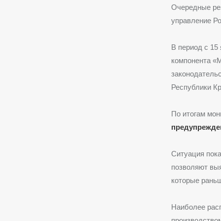
Очередные ре
управление Р
В период с 15
компонента «
законодательс
Республики К
По итогам мон
предупрежде
Ситуация пок
позволяют выя
которые раньш
Наиболее расп
производством