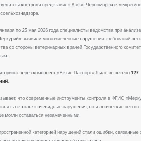
зультаты контроля представило Азово-Черноморское межрегио
оссельхознадзора.
 января по 25 мая 2026 года специалисты ведомства при анализ
Меркурий» выявили многочисленные нарушения требований вете
тва со стороны ветеринарных врачей Государственного комитет
рым.
иторинга через компонент «Ветис.Паспорт» было вынесено
127
ний
.
азывает, что современные инструменты контроля в ФГИС «Мерк
влять не только очевидные нарушения, но и логические несоот
е могли оставаться незамеченными.
ространенной категорией нарушений стали ошибки, связанные 
 продукции при недостаточном объеме сырья.