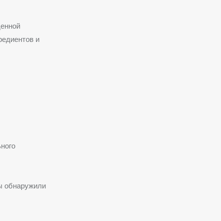
денной
редиентов и
ьного
ы обнаружили