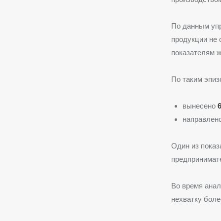
По данным упр
продукции не 
показателям ж
По таким эпиз
вынесено
направлен
Один из показ
предпринимат
Во время ана
нехватку бол