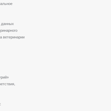
нальное
е данных
ринарного
а ветеринарии
урий»
ветствия,
с