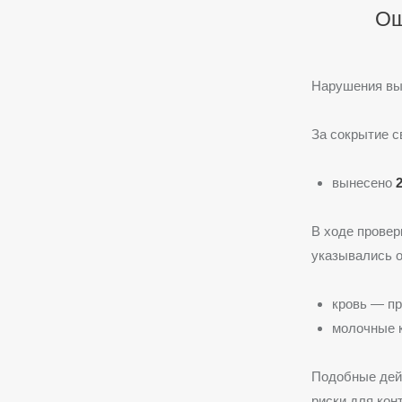
Ош
Нарушения вы
За сокрытие с
вынесено
В ходе провер
указывались 
кровь — пр
молочные 
Подобные дей
риски для кон