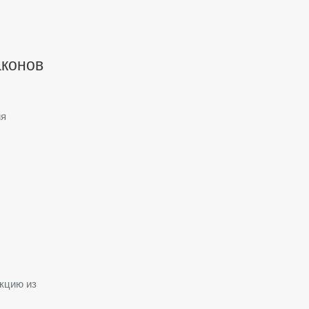
аконов
ия
кцию из