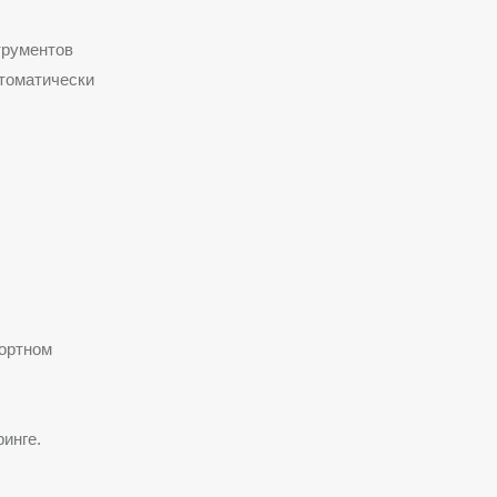
трументов
томатически
ортном
инге.