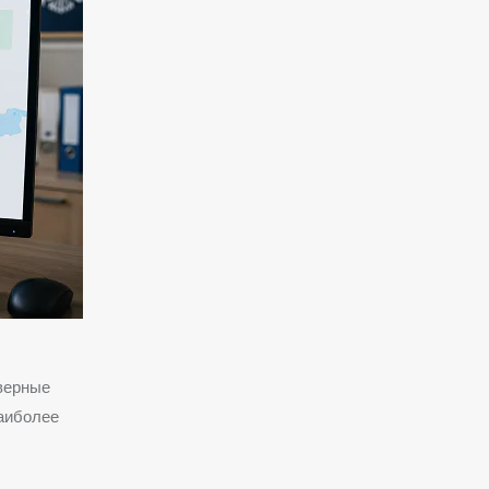
верные
аиболее