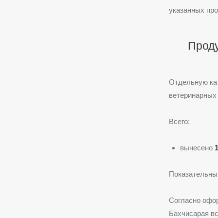
указанных про
Проду
Отдельную ка
ветеринарных
Всего:
вынесено
Показательный
Согласно офо
Бахчисарая вс