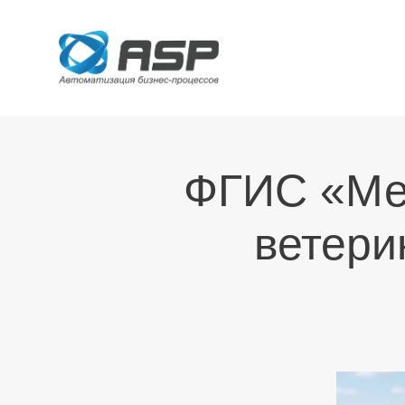
ФГИС «Ме
ветери