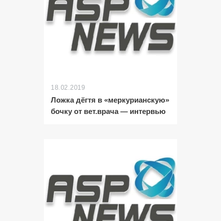
18.02.2019
Ложка дёгтя в «меркурианскую»
бочку от вет.врача — интервью