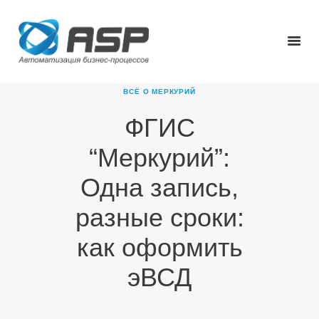
ВСЁ О МЕРКУРИЙ
ФГИС
ГЛАВНАЯ
“Меркурий”:
О КОМПАНИИ
ПРОДУКТЫ
Одна запись,
НОВОСТИ
разные сроки:
КАРЬЕРА
ПАРТНЕРЫ
как оформить
КОНТАКТЫ
эВСД