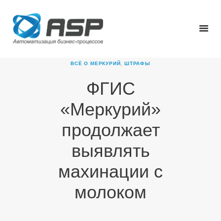
ВСЁ О МЕРКУРИЙ
,
ШТРАФЫ
ФГИС
ГЛАВНАЯ
«Меркурий»
О КОМПАНИИ
ПРОДУКТЫ
продолжает
НОВОСТИ
выявлять
КАРЬЕРА
ПАРТНЕРЫ
махинации с
КОНТАКТЫ
молоком