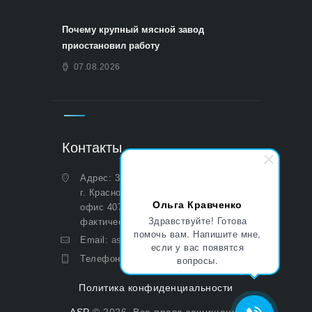
Почему крупный мясной завод
приостановил работу
07.08.2026
Контакты
Адрес: 350051, Краснодарский край,
г. Краснодар, ул. Дальняя, д. 27,
Ольга Кравченко
офис 407 (Юридический и
Здравствуйте! Готова
фактический)
помочь вам. Напишите мне,
Email:
asp@aoasp.ru
если у вас появятся
Телефон:
+7 (499) 380-83-05
вопросы.
Политика конфиденциальности
ASP
© 2026. Все права защищены.