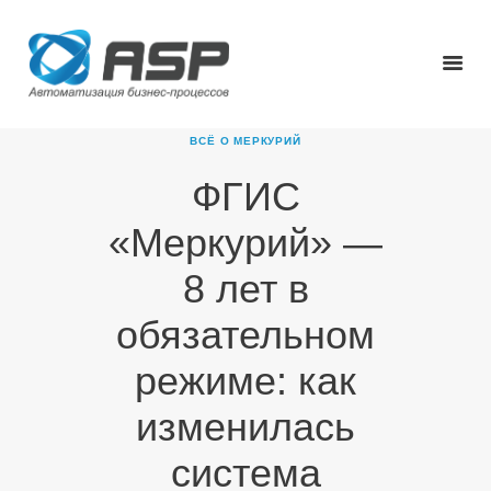
ВСЁ О МЕРКУРИЙ
ФГИС
ГЛАВНАЯ
«Меркурий» —
О КОМПАНИИ
ПРОДУКТЫ
8 лет в
НОВОСТИ
обязательном
КАРЬЕРА
ПАРТНЕРЫ
режиме: как
КОНТАКТЫ
изменилась
система