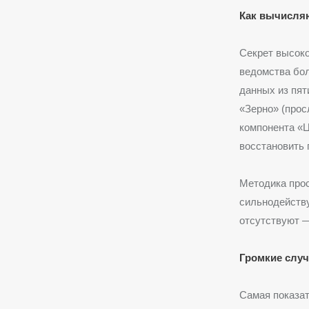
Как вычисляю
Секрет высок
ведомства бол
данных из пят
«Зерно» (прос
компонента «Ц
восстановить 
Методика прос
сильнодейству
отсутствуют —
Громкие случ
Самая показат