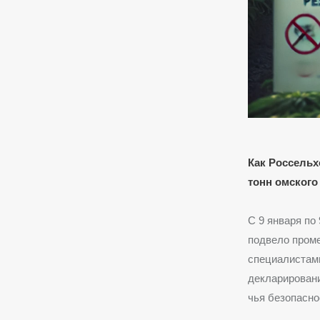
Как Россельх
тонн омского 
С 9 января по
подвело проме
специалистами
декларировани
чья безопасно