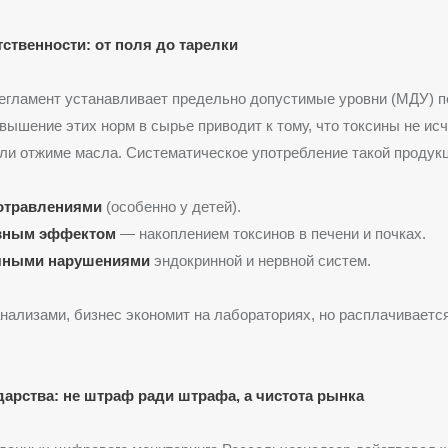
тственности: от поля до тарелки
егламент устанавливает предельно допустимые уровни (МДУ) п
вышение этих норм в сырье приводит к тому, что токсины не ис
ли отжиме масла. Систематическое употребление такой продукц
отравлениями
(особенно у детей).
вным эффектом
— накоплением токсинов в печени и почках.
чными нарушениями
эндокринной и нервной систем.
нализами, бизнес экономит на лабораториях, но расплачиваетс
дарства: не штраф ради штрафа, а чистота рынка