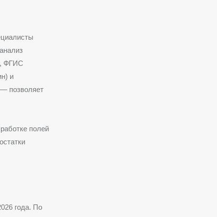
ециалисты
 анализ
), ФГИС
н) и
 — позволяет
бработке полей
остатки
026 года. По