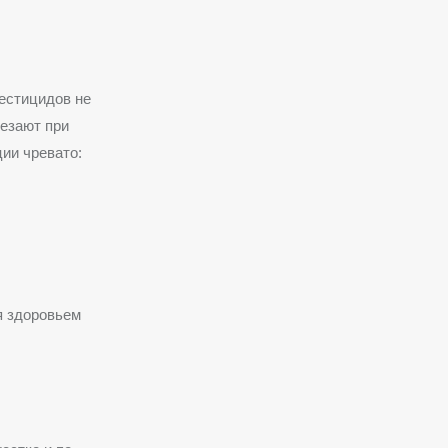
естицидов не
чезают при
ии чревато:
я здоровьем