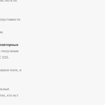
естко и по
опустимости
м,
повторные
е получения
 015.
ывали поле, и
альные
ех, кто ест