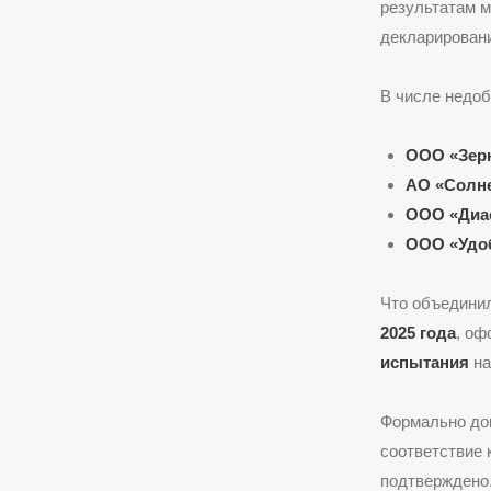
результатам 
декларировани
В числе недоб
ООО «Зер
АО «Солн
ООО «Диа
ООО «Удо
Что объединил
2025 года
, оф
испытания
на
Формально док
соответствие 
подтверждено