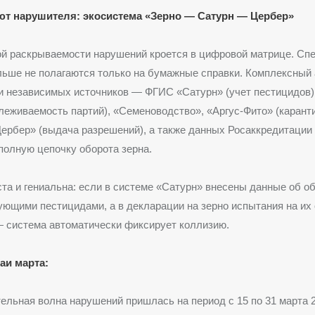
т нарушителя: экосистема «Зерно — Сатурн — Цербер»
ой раскрываемости нарушений кроется в цифровой матрице. Сп
ьше не полагаются только на бумажные справки. Комплексный
и независимых источников — ФГИС «Сатурн» (учет пестицидов
леживаемость партий), «Семеноводство», «Аргус‑Фито» (каранти
ербер» (выдача разрешений), а также данных Росаккредитации
полную цепочку оборота зерна.
та и гениальна: если в системе «Сатурн» внесены данные об о
ющими пестицидами, а в декларации на зерно испытания на их 
 система автоматически фиксирует коллизию.
аи марта:
ельная волна нарушений пришлась на период с 15 по 31 марта 2