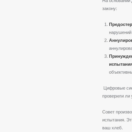
На основании 
закону:
Предостер
нарушений
Аннулиров
аннулирова
Принужден
испытани
объективны
Цифровые сист
проверили ли 
Совет произво
испытания. Эт
ваш хлеб.