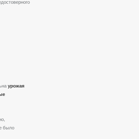
едостоверного
льна
урожая
ые
но,
не было