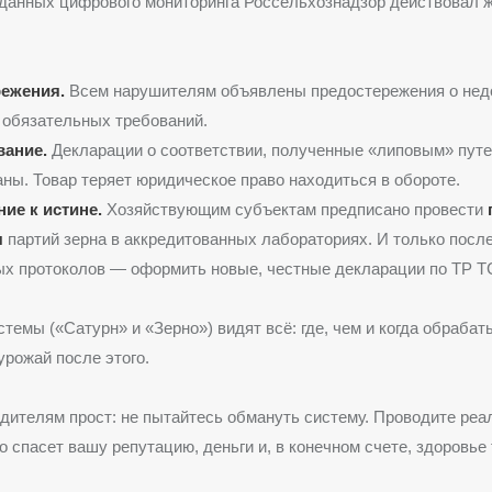
данных цифрового мониторинга Россельхознадзор действовал ж
ежения.
Всем нарушителям объявлены предостережения о нед
 обязательных требований.
ание.
Декларации о соответствии, полученные «липовым» путе
ны. Товар теряет юридическое право находиться в обороте.
ие к истине.
Хозяйствующим субъектам предписано провести
я
партий зерна в аккредитованных лабораториях. И только посл
х протоколов — оформить новые, честные декларации по ТР ТС
емы («Сатурн» и «Зерно») видят всё: где, чем и когда обрабат
урожай после этого.
дителям прост: не пытайтесь обмануть систему. Проводите ре
о спасет вашу репутацию, деньги и, в конечном счете, здоровье т