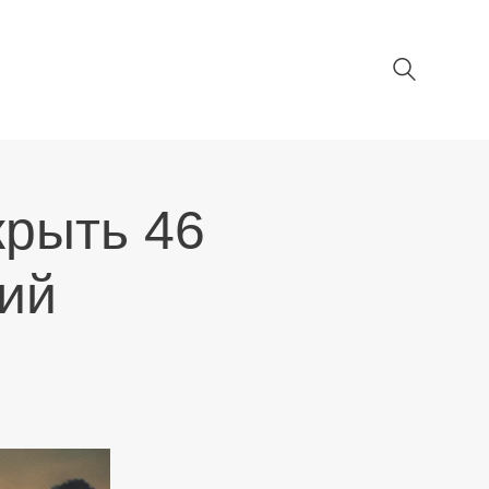
крыть 46
ий