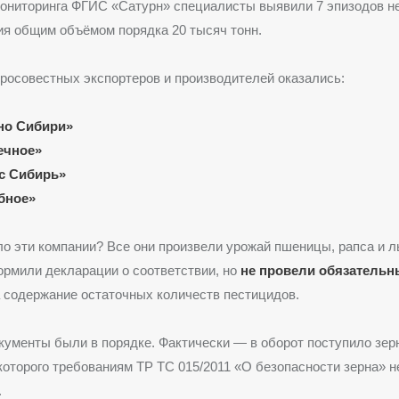
мониторинга ФГИС «Сатурн» специалисты выявили 7 эпизодов н
я общим объёмом порядка 20 тысяч тонн.
росовестных экспортеров и производителей оказались:
но Сибири»
ечное»
с Сибирь»
бное»
о эти компании? Все они произвели урожай пшеницы, рапса и 
ормили декларации о соответствии, но
не провели обязательн
 содержание остаточных количеств пестицидов.
ументы были в порядке. Фактически — в оборот поступило зер
которого требованиям ТР ТС 015/2011 «О безопасности зерна» 
.