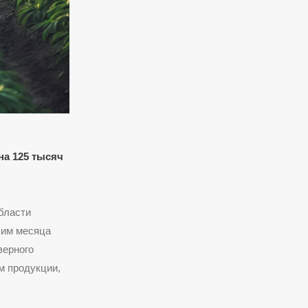
на 125 тысяч
бласти
шим месяца
верного
м продукции,