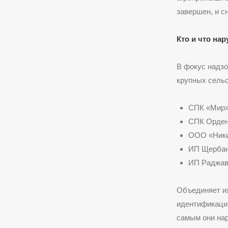
завершен, и с
Кто и что на
В фокус надзо
крупных сель
СПК «Мир» 
СПК Ордена
ООО «Никит
ИП Щербан
ИП Раджави
Объединяет их
идентификации
самым они нар