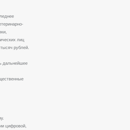
следнее
етеринарно-
вки,
дических лиц
 тысяч рублей.
ть дальнейшее
ущественные
у.
ии цифровой,