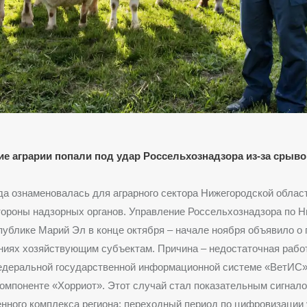
е аграрии попали под удар Россельхознадзора из-за срывов
да ознаменовалась для аграрного сектора Нижегородской облас
тороны надзорных органов. Управление Россельхознадзора по 
публике Марий Эл в конце октября – начале ноября объявило о 
иях хозяйствующим субъектам. Причина – недостаточная работ
едеральной государственной информационной системе «ВетИС»,
омпоненте «Хорриот». Этот случай стал показательным сигнало
ного комплекса региона: переходный период по цифровизации 