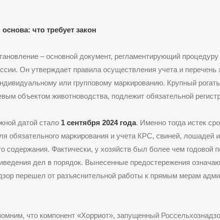
основа: что требует закон
тановление – основной документ, регламентирующий процедуру
ссии. Он утверждает правила осуществления учета и перечень
дивидуальному или групповому маркированию. Крупный рогаты
вым объектом животноводства, подлежит обязательной регист
жной датой стало
1 сентября 2024 года
. Именно тогда истек ср
я обязательного маркирования и учета КРС, свиней, лошадей 
 содержания. Фактически, у хозяйств был более чем годовой 
иведения дел в порядок. Вынесенные предостережения означают
дзор перешел от разъяснительной работы к прямым мерам адми
омним, что компонент «Хорриот», запущенный Россельхознадзо