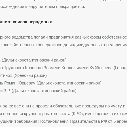
нисхождение к нарушителям прекращается.
рушил: список нерадивых
рного ведомства попали предприятия разных форм собственнос
скохозяйственных кооперативов до индивидуальных предприним
(Дальнеконстантиновский район)
 Трудового Красного Знамени Колхоз имени Куйбышева (Город
ино» (Уренский район)
ь Роман Юрьевич (Дальнеконстантиновский район)
 З.Р. (Дальнеконстантиновский район)
 одно: все они не провели обязательные процедуры по учету и
 поголовья крупного рогатого скота (КРС), имеющегося в их хоз
ушили требования Постановления Правительства РФ от 5 апрел