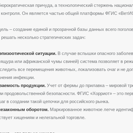
е бюрократическая причуда, а технологический стержень национ
о контроля. Он является частью общей платформы ФГИС «ВетИ
цель – создание единой и прозрачной базы данных всего поголо
 решать несколько стратегических задач:
эпизоотической ситуации.
В случае вспышки опасного заболе
 ящура или африканской чумы свиней) система позволяет в реж
следить все перемещения животных, локализовать очаг и не до
нения инфекции.
аемость продукции.
Учет от фермы до прилавка – мировой тр
и продовольственной безопасности. ФГИС «Хорриот» – это пер
аг в создании такой цепочки для российского рынка.
незаконным оборотом.
Маркированное животное легче идентиф
ствует хищениям и нелегальной торговле.