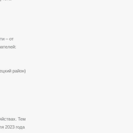
ти – от
ателей:
ецкий район)
яйствах. Тем
я 2023 года