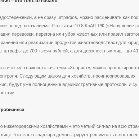
ния – это только начало
достережений, а не сразу штрафов, можно расценивать как по
ие перед наказанием». По статье 10.8 КоАП РФ («Нарушение в
авил перевозки, перегона или убоя животных или правил загото
хранения или реализации продуктов животноводства») для юри
 штрафы до 700 тысяч рублей, а для должностных лиц – до 40
тегическую важность системы «Хорриот», можно прогнозирова
контроля. Следующим шагом для хозяйств, проигнорировавших
ния, будут уже полноценные административные протоколы и с
анкции.
гробизнеса
ю нижегородскими хозяйствами – это четкий сигнал на всю стран
 лице Россельхознадзора демонстрирует решимость в построен