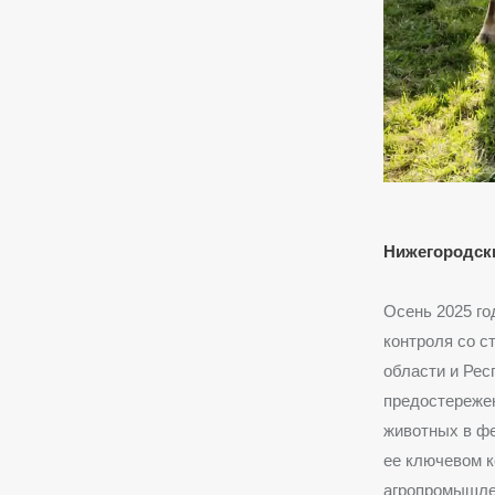
Нижегородски
Осень 2025 го
контроля со с
области и Рес
предостережен
животных в ф
ее ключевом к
агропромышлен