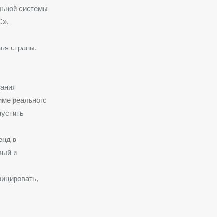
альной системы
С».
вья страны.
вания
име реального
пустить
енд в
вый и
ицировать,