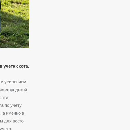
 учета скота.
ти усилением
Нижегородской
пяти
а по учету
 а именно в
м для всего
учета