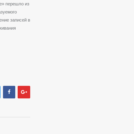
е» перешло из
азуемого
ение записей в
ыживания