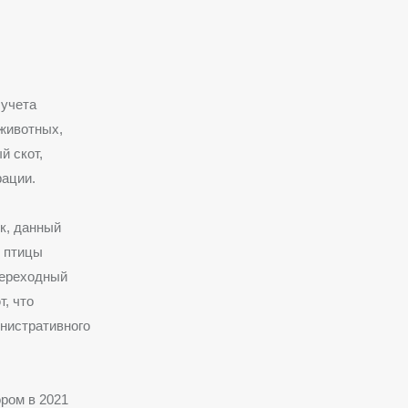
 учета
 животных,
й скот,
рации.
ок, данный
и птицы
переходный
, что
нистративного
ром в 2021