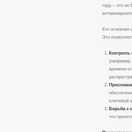
году, – это н
ветеринарног
Его основная 
Это позволяет
Контроль 
(например,
времени от
распростра
Прослежив
обеспечени
ключевой ш
Борьба с 
что препят