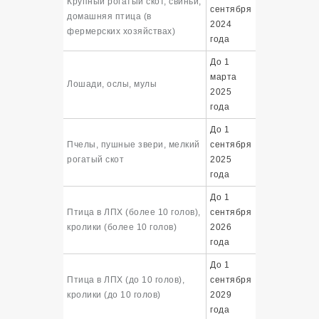
Крупный рогатый скот, свиньи,
сентября
домашняя птица (в
2024
фермерских хозяйствах)
года
До 1
марта
Лошади, ослы, мулы
2025
года
До 1
Пчелы, пушные звери, мелкий
сентября
рогатый скот
2025
года
До 1
Птица в ЛПХ (более 10 голов),
сентября
кролики (более 10 голов)
2026
года
До 1
Птица в ЛПХ (до 10 голов),
сентября
кролики (до 10 голов)
2029
года