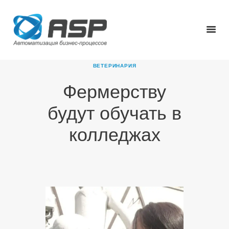
ВЕТЕРИНАРИЯ
Фермерству
ГЛАВНАЯ
будут обучать в
О КОМПАНИИ
ПРОДУКТЫ
колледжах
НОВОСТИ
КАРЬЕРА
ПАРТНЕРЫ
КОНТАКТЫ