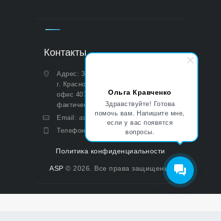
Контакты
Адрес: 350051, Краснодарский край,
г. Краснодар, ул. Дальняя, д. 27,
Ольга Кравченко
офис 407 (Юридический и
Здравствуйте! Готова
фактический)
помочь вам. Напишите мне,
Email:
asp@aoasp.ru
если у вас появятся
Телефон:
+7 (499) 380-83-05
вопросы.
Политика конфиденциальности
ASP
© 2026. Все права защищены.
Политика конфиденциальности