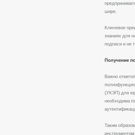
предпринимате
шире.
Ключевое пре
знаниях для н
подписи и не 
Получение п
Важно отметит
полнофункцио
(УКЭП) для юр
необходима по
аутентификац
Таким образо
инструментом 