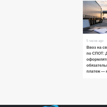
5 часов ago
Ввоз на с
по СПОТ:
оформлят
обязатель
платеж — 