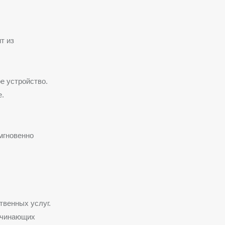
т из
е устройство.
.
мгновенно
твенных услуг.
ачинающих