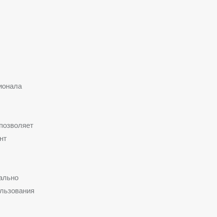
ионала
 позволяет
нт
ально
ользования