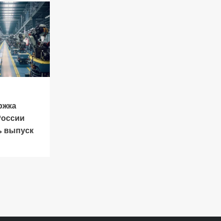
ржка
России
ь выпуск