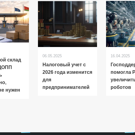
06.05.2025
16.04.2025
вой склад
Налоговый учет с
Господде
 ДОПП
2026 года изменится
помогла 
ь
для
увеличит
но,
предпринимателей
роботов
не нужен