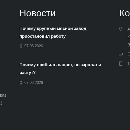
Новости
Ко
Почему крупный мясной завод
А
приостановил работу
К
(
07.08.2026
E
Т
Почему прибыль падает, но зарплаты
растут?
07.08.2026
иказ
.)