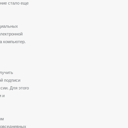
ение стало еще
циальных
электронной
а компьютер.
олучить
й подписи
сии. Для этого
и и
ым
повседневных