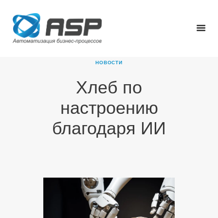
НОВОСТИ
Хлеб по
ГЛАВНАЯ
настроению
О КОМПАНИИ
ПРОДУКТЫ
благодаря ИИ
НОВОСТИ
КАРЬЕРА
ПАРТНЕРЫ
КОНТАКТЫ