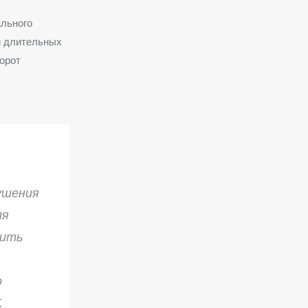
ального
и длительных
орот
ушения
ля
чить
о
.