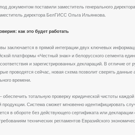
под документом поставили заместитель генерального директор
заместитель директора БелГИСС Ольга Ильянкова.
оверия: как это будет работать
ивы заключается в прямой интеграции двух ключевых информа
йской платформы «Честный знак» и белорусского сегмента един
соответствия и зарегистрированных деклараций. В отличие от 
орые проводятся сейчас, новая схема позволит сверять данные
ьного времени.
— обеспечить тотальную проверку юридической чистоты каждой
 продукции. Система сможет мгновенно идентифицировать случ
ется в обороте без действующего сертификата или декларации 
требованиям технических регламентов Евразийского экономичес