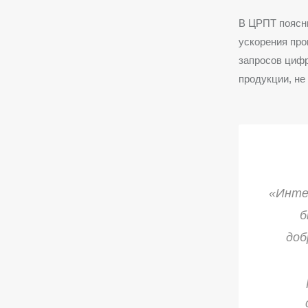
В ЦРПТ поясни
ускорения пр
запросов цифр
продукции, н
«Инте
б
доб