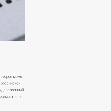
которое может
 российской
сударственный
совместного