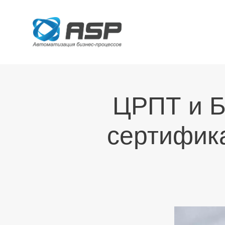
ЦРПТ и Б
сертифик