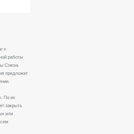
г к
ной работы
ты Союза.
ния предложат
ении.
. По их
ет закрыть
ых или
всем