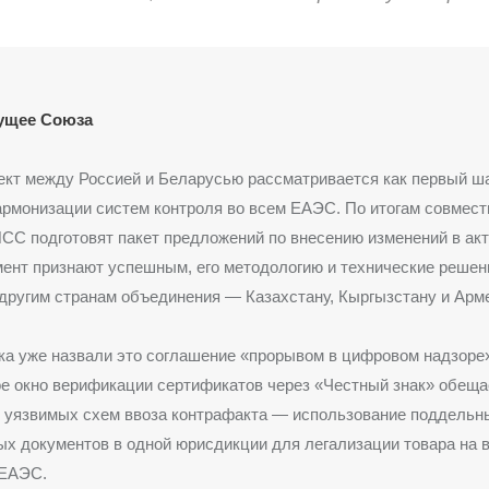
дущее Союза
кт между Россией и Беларусью рассматривается как первый ша
рмонизации систем контроля во всем ЕАЭС. По итогам совмест
С подготовят пакет предложений по внесению изменений в ак
ент признают успешным, его методологию и технические реше
другим странам объединения — Казахстану, Кыргызстану и Арм
а уже назвали это соглашение «прорывом в цифровом надзоре»
е окно верификации сертификатов через «Честный знак» обеща
х уязвимых схем ввоза контрафакта — использование поддельн
х документов в одной юрисдикции для легализации товара на 
 ЕАЭС.