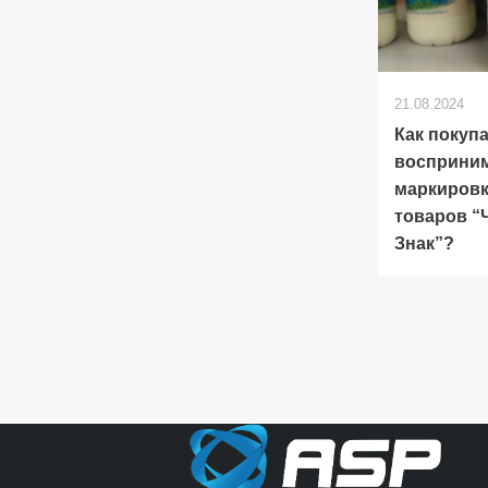
21.08.2024
Как покуп
восприни
маркиров
товаров “
Знак”?