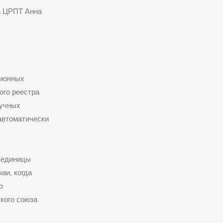
а ЦРПТ Анна
ционных
ого реестра
ручных
 автоматически
 единицы
аи, когда
о
кого союза