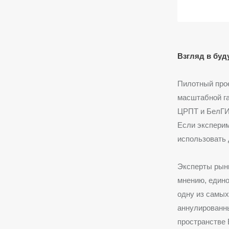
Взгляд в бу
Пилотный прое
масштабной га
ЦРПТ и БелГИС
Если эксперим
использовать 
Эксперты рынк
мнению, едино
одну из самы
аннулированны
пространстве