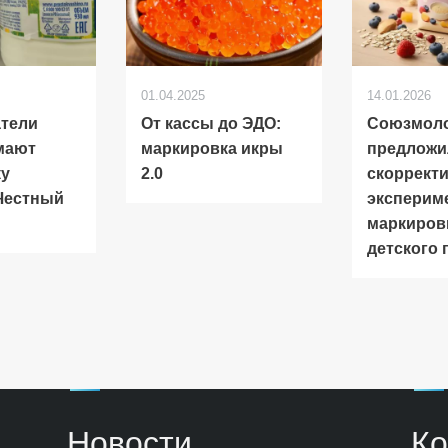
01.04.2025
14.01.2026
атели
От кассы до ЭДО:
Союзмол
мают
маркировка икры
предложи
ку
2.0
скоррект
Честный
эксперим
маркиров
детского 
Новости
Ко