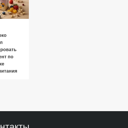
око
л
ировать
ент по
ке
питания
нтакты