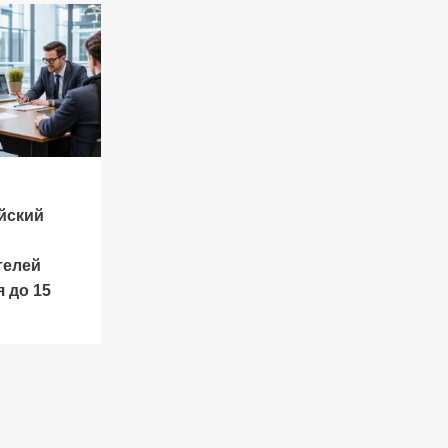
йский
телей
 до 15