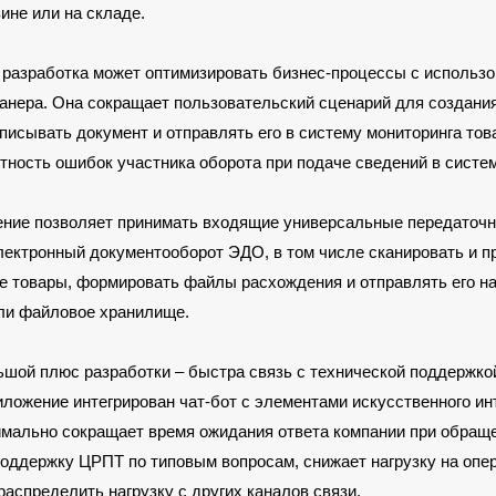
зине или на складе.
 разработка может оптимизировать бизнес-процессы с использ
анера. Она сокращает пользовательский сценарий для создани
писывать документ и отправлять его в систему мониторинга това
тность ошибок участника оборота при подаче сведений в систем
ение позволяет принимать входящие универсальные передаточ
лектронный документооборот ЭДО, в том числе сканировать и п
 товары, формировать файлы расхождения и отправлять его на 
ли файловое хранилище.
шой плюс разработки – быстра связь с технической поддержко
ложение интегрирован чат-бот с элементами искусственного ин
мально сокращает время ожидания ответа компании при обращ
оддержку ЦРПТ по типовым вопросам, снижает нагрузку на опер
распределить нагрузку с других каналов связи.