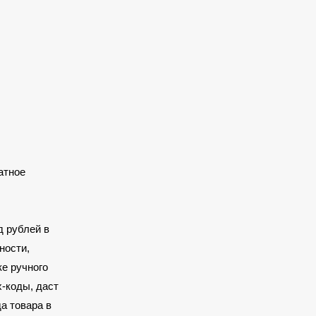
атное
д рублей в
ности,
ке ручного
-коды, даст
а товара в