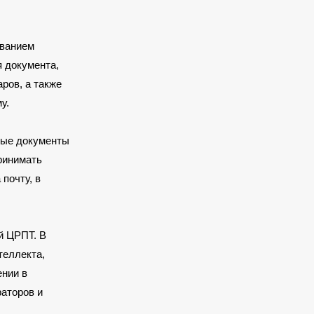
ованием
я документа,
ров, а также
у.
ные документы
ринимать
почту, в
й ЦРПТ. В
теллекта,
ении в
аторов и