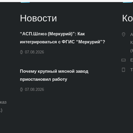
Новости
Ко
“АСП.Шлюз (Меркурий)”: Как
А
интегрироваться с ФГИС “Меркурий”?
К
(
07.08.2026
E
Т
Почему крупный мясной завод
приостановил работу
07.08.2026
иказ
.)