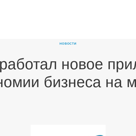
ГЛАВНАЯ
О
КОМПАНИИ
НОВОСТИ
ПРОДУКТЫ
работал новое при
НОВОСТИ
КАРЬЕРА
номии бизнеса на 
ПАРТНЕРЫ
КОНТАКТЫ