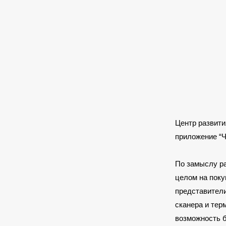
Центр развити
приложение “Ч
По замыслу ра
целом на поку
представители
сканера и тер
возможность б