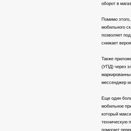
оборот в мага
Помимо этого,
мобильного ск
позволяет под
снижает вероя
Также прилож
(УПД) через э
маркированные
мессенджер и
Еще один боль
мобильное при
который макси
техническую п
помогает пере