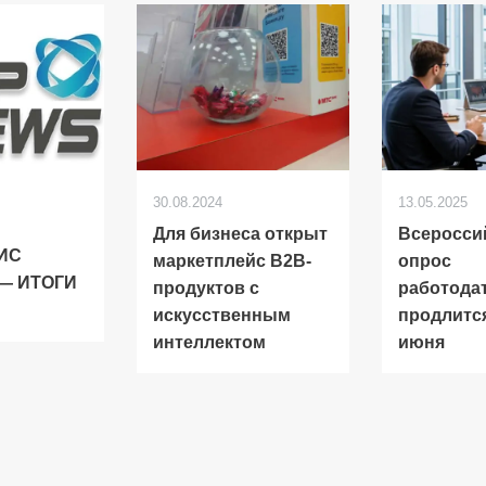
30.08.2024
13.05.2025
Для бизнеса открыт
Всеросси
ГИС
маркетплейс B2B-
опрос
 — ИТОГИ
продуктов с
работода
искусственным
продлится
интеллектом
июня