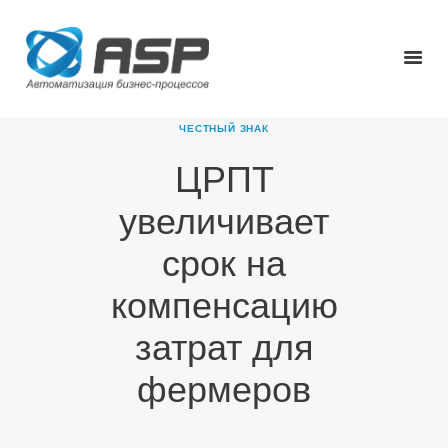
ЧЕСТНЫЙ ЗНАК
ЦРПТ
ГЛАВНАЯ
увеличивает
О КОМПАНИИ
ПРОДУКТЫ
срок на
НОВОСТИ
компенсацию
КАРЬЕРА
ПАРТНЕРЫ
затрат для
КОНТАКТЫ
фермеров