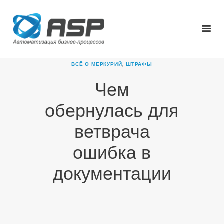
ВСЁ О МЕРКУРИЙ
,
ШТРАФЫ
Чем
ГЛАВНАЯ
обернулась для
О КОМПАНИИ
ПРОДУКТЫ
ветврача
НОВОСТИ
ошибка в
КАРЬЕРА
ПАРТНЕРЫ
документации
КОНТАКТЫ