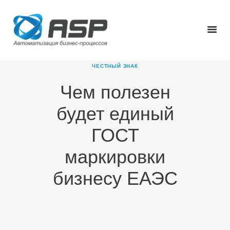
ЧЕСТНЫЙ ЗНАК
Чем полезен
ГЛАВНАЯ
будет единый
О КОМПАНИИ
ПРОДУКТЫ
ГОСТ
НОВОСТИ
маркировки
КАРЬЕРА
ПАРТНЕРЫ
бизнесу ЕАЭС
КОНТАКТЫ