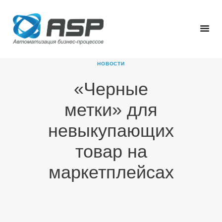
НОВОСТИ
«Черные
ГЛАВНАЯ
метки» для
О КОМПАНИИ
ПРОДУКТЫ
невыкупающих
НОВОСТИ
товар на
КАРЬЕРА
ПАРТНЕРЫ
маркетплейсах
КОНТАКТЫ