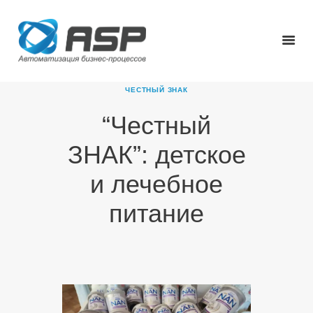
ЧЕСТНЫЙ ЗНАК
“Честный
ГЛАВНАЯ
ЗНАК”: детское
О КОМПАНИИ
ПРОДУКТЫ
и лечебное
НОВОСТИ
питание
КАРЬЕРА
ПАРТНЕРЫ
КОНТАКТЫ