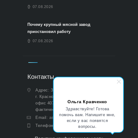
07.08.2026
Почему крупный мясной завод
приостановил работу
07.08.2026
Контакты
Адрес: 350051, Краснодарский край,
г. Краснодар, ул. Дальняя, д. 27,
Ольга Кравченко
офис 407 (Юридический и
Здравствуйте! Готова
фактический)
помочь вам. Напишите мне,
Email:
asp@aoasp.ru
если у вас появятся
вопросы.
Телефон:
+7 (499) 380-83-05