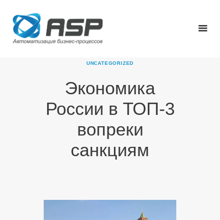
UNCATEGORIZED
Экономика
ГЛАВНАЯ
России в ТОП-3
О КОМПАНИИ
ПРОДУКТЫ
вопреки
НОВОСТИ
санкциям
КАРЬЕРА
ПАРТНЕРЫ
КОНТАКТЫ