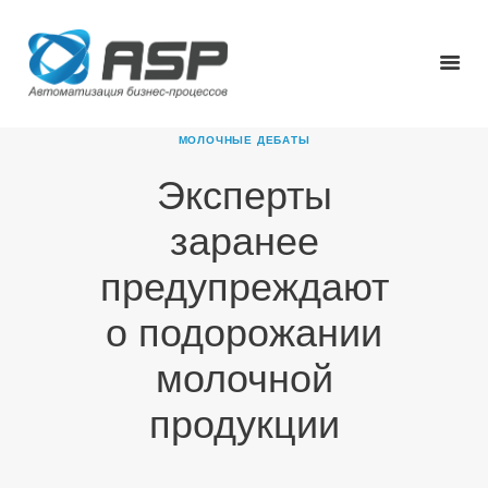
МОЛОЧНЫЕ ДЕБАТЫ
Эксперты
ГЛАВНАЯ
заранее
О КОМПАНИИ
ПРОДУКТЫ
предупреждают
НОВОСТИ
о подорожании
КАРЬЕРА
ПАРТНЕРЫ
молочной
КОНТАКТЫ
продукции