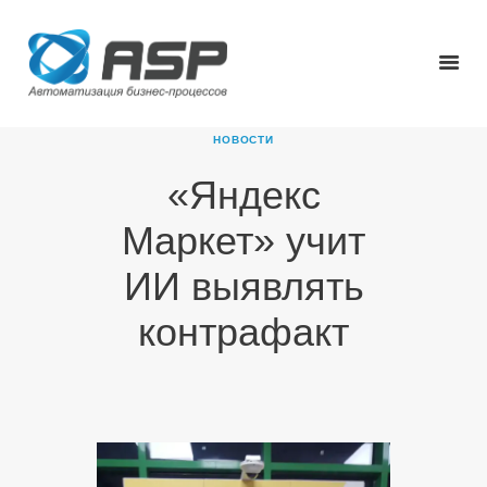
НОВОСТИ
«Яндекс
ГЛАВНАЯ
Маркет» учит
О КОМПАНИИ
ПРОДУКТЫ
ИИ выявлять
НОВОСТИ
контрафакт
КАРЬЕРА
ПАРТНЕРЫ
КОНТАКТЫ