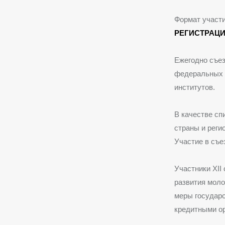
Формат участи
РЕГИСТРАЦ
Ежегодно съез
федеральных и
институтов.
В качестве сп
страны и реги
Участие в съе
Участники XII
развития моло
меры государс
кредитными ор