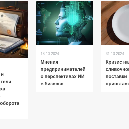
18.10.2024
31.10.2024
Мнения
Кризис н
предпринимателей
сливочно
 и
о перспективах ИИ
поставки
ители
в бизнесе
приостан
оха
о
ооборота
а