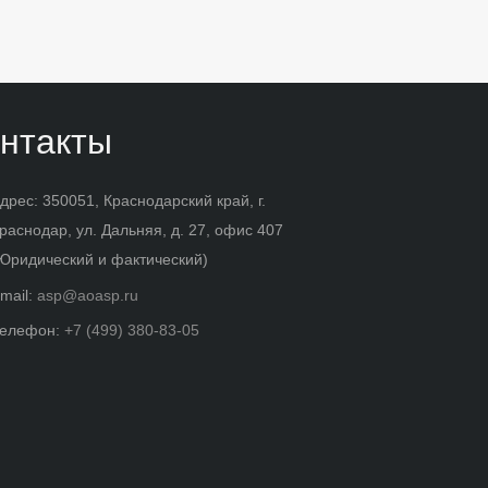
нтакты
дрес: 350051, Краснодарский край, г.
раснодар, ул. Дальняя, д. 27, офис 407
Юридический и фактический)
mail:
asp@aoasp.ru
елефон:
+7 (499) 380-83-05