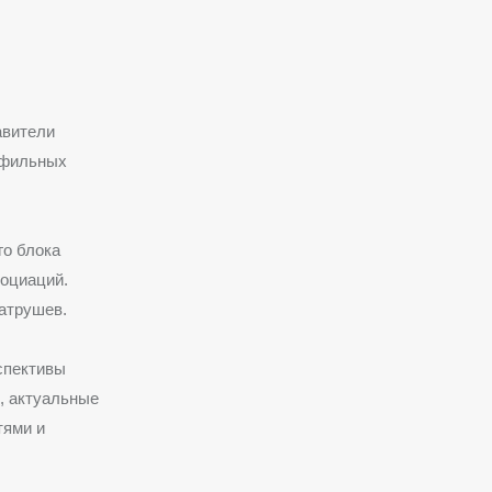
авители
офильных
го блока
социаций.
атрушев.
рспективы
, актуальные
тями и