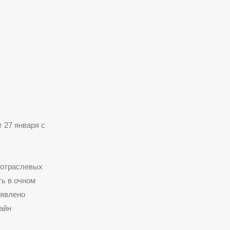
 27 января с
 отраслевых
ть в очном
ъявлено
айн