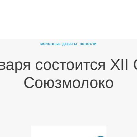
ГЛАВНАЯ
О
КОМПАНИИ
МОЛОЧНЫЕ ДЕБАТЫ
,
НОВОСТИ
ПРОДУКТЫ
варя состоится XII
НОВОСТИ
КАРЬЕРА
Союзмолоко
ПАРТНЕРЫ
КОНТАКТЫ