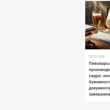
03.03.2026
Пивовары
производ
сидра: эп
бумажног
документ
завершен