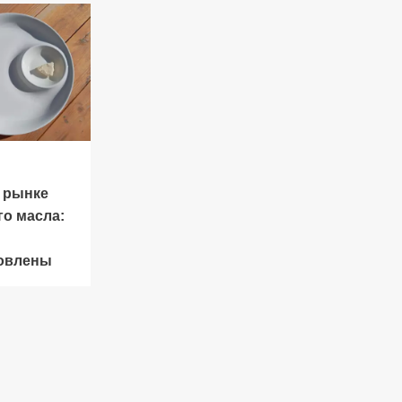
а рынке
го масла:
овлены