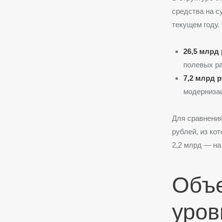
средства на с
текущем году.
26,5 млрд
полевых ра
7,2 млрд 
модернизац
Для сравнения
рублей, из ко
2,2 млрд — на
Объе
уров