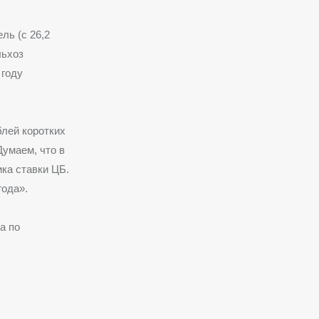
ль (с 26,2
льхоз
 году
блей коротких
умаем, что в
ика ставки ЦБ.
года».
а по