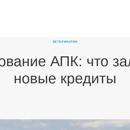
ГЛАВНАЯ
О
КОМПАНИИ
ВЕТЕРИНАРИЯ
ПРОДУКТЫ
ование АПК: что за
НОВОСТИ
КАРЬЕРА
новые кредиты
ПАРТНЕРЫ
КОНТАКТЫ