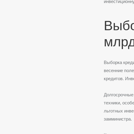
инвестиционну
Выбо
млрд
Выборка креди
весенние пол
кредитов. Ин
Долгосрочные
техники, особе
льготных инве
замминистра.