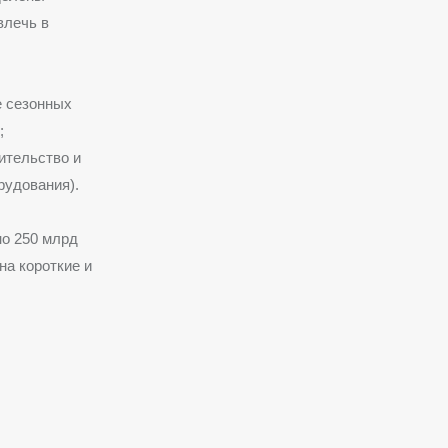
влечь в
е сезонных
;
ительство и
рудования).
но 250 млрд
на короткие и