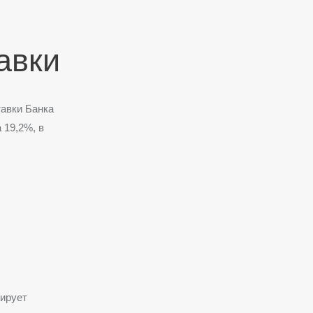
авки
авки Банка
 19,2%, в
;
лирует