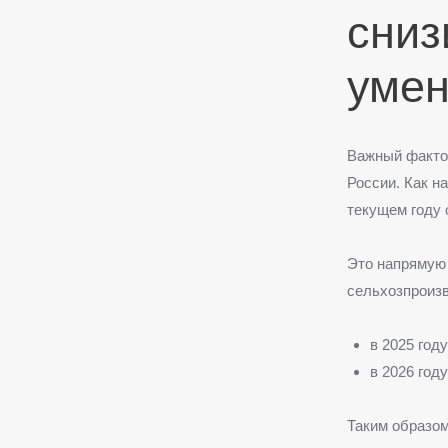
сниз
умен
Важный фактор
России. Как н
текущем году 
Это напрямую 
сельхозпроизв
в 2025 год
в 2026 год
Таким образом