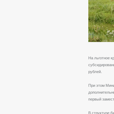
На льготное к
субсидирован
рублей.
При этом Мини
дополнительны
первый замест
В структуре б