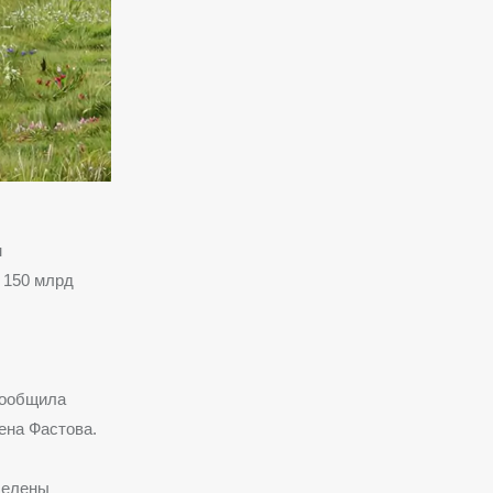
м
 150 млрд
сообщила
ена Фастова.
делены