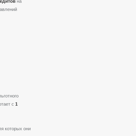
редитов
на
равлений
ьготного
отает с
1
ля которых они