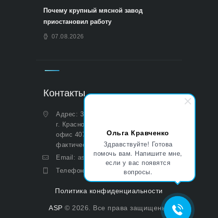
Почему крупный мясной завод
приостановил работу
07.08.2026
Контакты
Адрес: 350051, Краснодарский край,
г. Краснодар, ул. Дальняя, д. 27,
Ольга Кравченко
офис 407 (Юридический и
Здравствуйте! Готова
фактический)
помочь вам. Напишите мне,
Email:
asp@aoasp.ru
если у вас появятся
Телефон:
+7 (499) 380-83-05
вопросы.
Политика конфиденциальности
ASP
© 2026. Все права защищены.