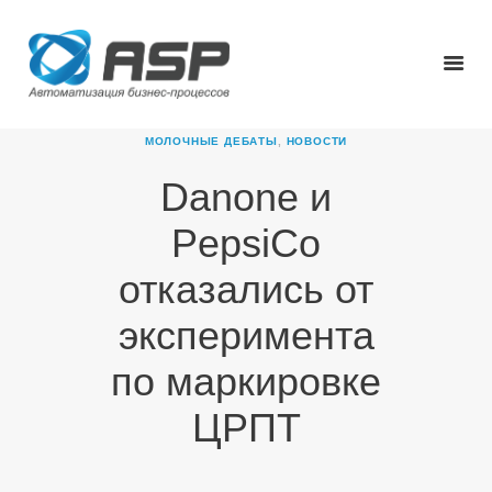
МОЛОЧНЫЕ ДЕБАТЫ
,
НОВОСТИ
Danone и
ГЛАВНАЯ
PepsiCo
О КОМПАНИИ
ПРОДУКТЫ
отказались от
НОВОСТИ
эксперимента
КАРЬЕРА
ПАРТНЕРЫ
по маркировке
КОНТАКТЫ
ЦРПТ