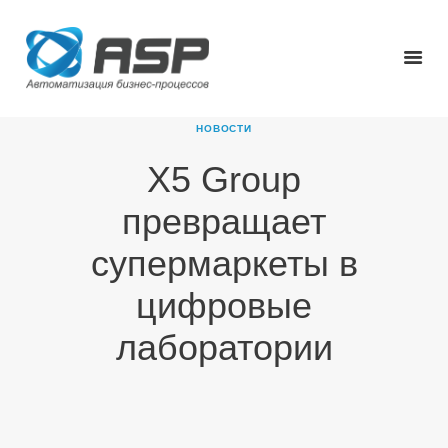
НОВОСТИ
X5 Group
ГЛАВНАЯ
превращает
О КОМПАНИИ
ПРОДУКТЫ
супермаркеты в
НОВОСТИ
цифровые
КАРЬЕРА
ПАРТНЕРЫ
лаборатории
КОНТАКТЫ