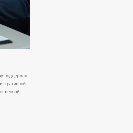
ву поддержал
нистративной
рственной