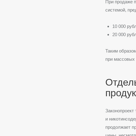
При продаже п
системой, пр
10 000 руб
20 000 руб
Таким образом
при массовых
Отдел
проду
Законопроект 
и никотинсоде
продолжает п
цены, несмотр