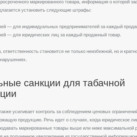
росроченного маркированного товара, информация о которой з
едлагается установить следующие штрафы:
лей — для индивидуальных предпринимателей за каждый прода
лей — для юридических лиц за каждый проданный товар.
, ответственность становится не только неизбежной, но и кратн
 нарушениях.
ьные санкции для табачной
кции
также усиливает контроль за соблюдением ценовых ограничени
ржащую продукцию. Речь идет о случаях, когда юридическое л
родавать маркированные товары выше или ниже максимальной 
я на полученное уведомление из государственной информацио