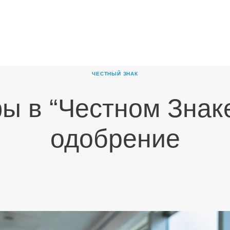
ГЛАВНАЯ
О
КОМПАНИИ
ЧЕСТНЫЙ ЗНАК
ПРОДУКТЫ
 в “Честном Знак
НОВОСТИ
КАРЬЕРА
одобрение
ПАРТНЕРЫ
КОНТАКТЫ