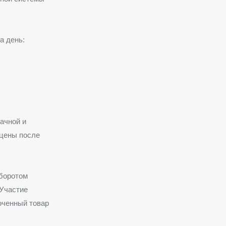
а день:
ачной и
 цены после
оборотом
 Участие
оченный товар