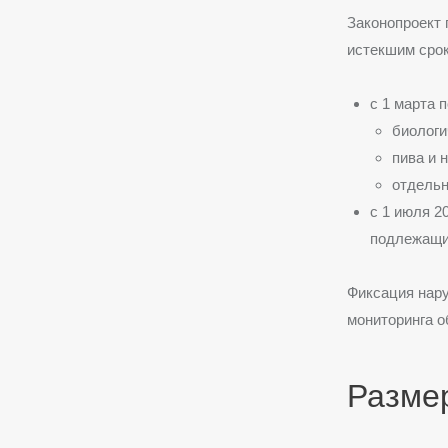
Законопроект 
истекшим срок
с 1 марта 
биологи
пива и 
отдельн
с 1 июля 2
подлежащи
Фиксация нар
мониторинга о
Разме