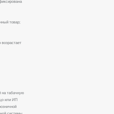
афиксирована
нный товар;
о возрастает
й на табачную
ицо или ИП
розничной
нной системы