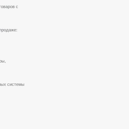
товаров с
 продаже:
ры,
ных системы