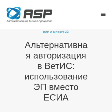
ВСЁ О МЕРКУРИЙ
Альтернативна
ГЛАВНАЯ
я авторизация
О КОМПАНИИ
ПРОДУКТЫ
в ВетИС:
НОВОСТИ
использование
КАРЬЕРА
ПАРТНЕРЫ
ЭП вместо
КОНТАКТЫ
ЕСИА