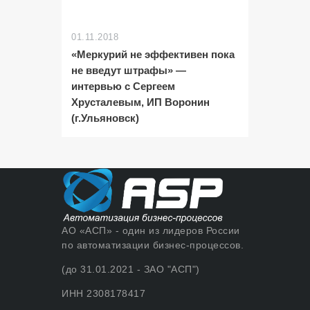
01.11.2018
«Меркурий не эффективен пока
не введут штрафы» —
интервью с Сергеем
Хрусталевым, ИП Воронин
(г.Ульяновск)
АО «АСП» - один из лидеров России
по автоматизации бизнес-процессов.
(до 31.01.2021 - ЗАО "АСП")
ИНН 2308178417