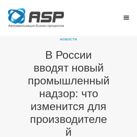
НОВОСТИ
В России
ГЛАВНАЯ
вводят новый
О КОМПАНИИ
ПРОДУКТЫ
промышленный
НОВОСТИ
надзор: что
КАРЬЕРА
ПАРТНЕРЫ
изменится для
КОНТАКТЫ
производителе
й