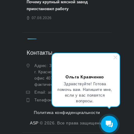
Почему крупный мясной завод
приостановил работу
07.08.2026
Контакты
Адрес: 350051, Краснодарский край,
г. Краснодар, ул. Дальняя, д. 27,
Ольга Кравченко
офис 407 (Юридический и
Здравствуйте! Готова
фактический)
помочь вам. Напишите мне,
Email:
asp@aoasp.ru
если у вас появятся
вопросы.
Телефон:
+7 (499) 380-83-05
Политика конфиденциальности
ASP
© 2026. Все права защищены.