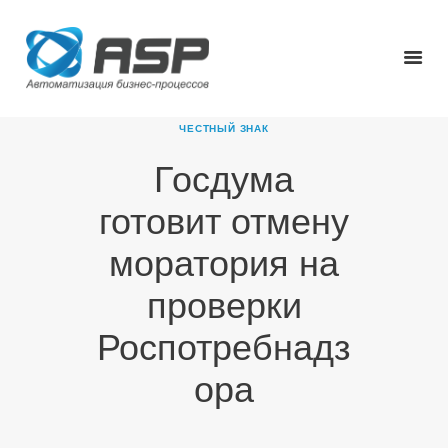
ЧЕСТНЫЙ ЗНАК
Госдума
ГЛАВНАЯ
готовит отмену
О КОМПАНИИ
ПРОДУКТЫ
моратория на
НОВОСТИ
проверки
КАРЬЕРА
ПАРТНЕРЫ
Роспотребнадз
КОНТАКТЫ
ора