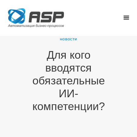
НОВОСТИ
Для кого
ГЛАВНАЯ
вводятся
О КОМПАНИИ
ПРОДУКТЫ
обязательные
НОВОСТИ
ИИ-
КАРЬЕРА
ПАРТНЕРЫ
компетенции?
КОНТАКТЫ