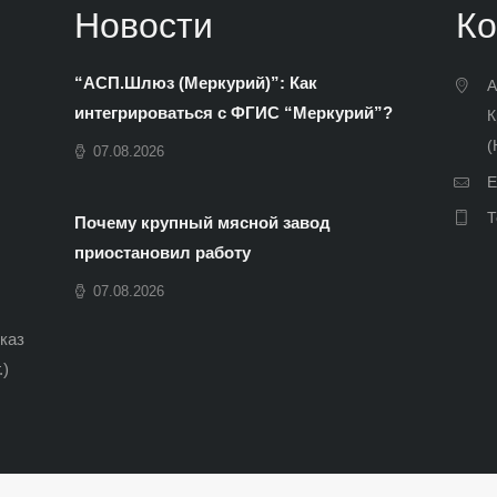
Новости
Ко
“АСП.Шлюз (Меркурий)”: Как
А
интегрироваться с ФГИС “Меркурий”?
К
(
07.08.2026
E
Т
Почему крупный мясной завод
приостановил работу
07.08.2026
иказ
.)