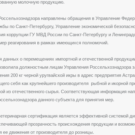
ванную молочную продукцию.
Россельхознадзора направлены обращения в Управление Феде
жбы по Санкт-Петербургу, Управление экономической безопасно
ия коррупции ГУ МВД России по Санкт-Петербургу и Ленинград
мер реагирования в рамках имеющихся полномочий.
я данных о перемещениях импортной и отечественной продукци
озволила должностным лицам Управления Россельхознадзора 
ния 200 кг черной уругвайской икры в адрес предприятия Астра
его себя как крупнейшего производителя рыбной и икорной пр
ой из отечественного сырья. Соответствующая информация нап
ссельхознадзора данного субъекта для принятия мер.
ветеринарная сертификация является эффективной системой ди
еспечивающей прозрачность происхождения продукции и возмож
 ее движения от производителя до розницы.