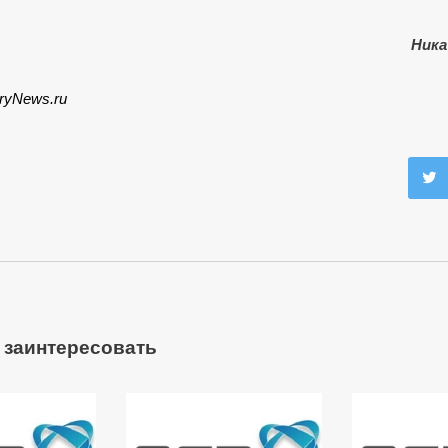
Ника
iryNews.ru
 заинтересовать