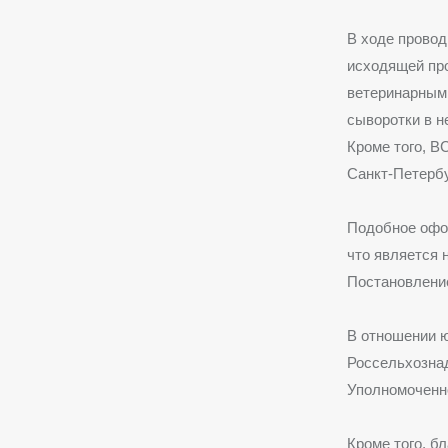
В ходе провод
исходящей пр
ветеринарным
сыворотки в н
Кроме того, В
Санкт-Петербу
Подобное офо
что является
Постановлени
В отношении 
Россельхозна
Уполномоченно
Кроме того, б