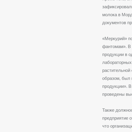
зафиксировал
молока в Мор
документов пр
«Меркурий» п
фантомам». В 
продукции в о
лабораторных 
растительной 
образом, был
продукции». В
проведены вы
Также должнос
предприятие о
что организа