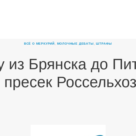
ГЛАВНАЯ
О
КОМПАНИИ
ВСЁ О МЕРКУРИЙ
,
МОЛОЧНЫЕ ДЕБАТЫ
,
ШТРАФЫ
ПРОДУКТЫ
у из Брянска до Пит
НОВОСТИ
КАРЬЕРА
 пресек Россельхо
ПАРТНЕРЫ
КОНТАКТЫ