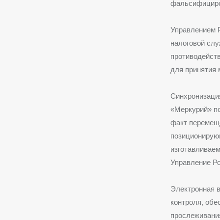
фальсифициро
Управлением 
налоговой слу
противодейств
для принятия 
Синхронизаци
«Меркурий» п
факт перемеще
позиционирующ
изготавливаем
Управление Ро
Электронная 
контроля, об
прослеживания