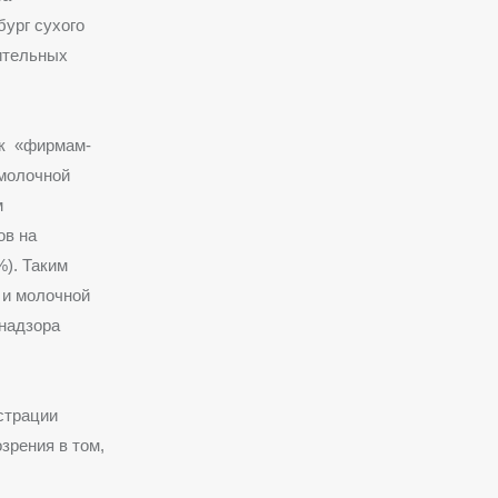
ург сухого
ительных
 к «фирмам-
 молочной
м
ов на
%). Таким
 и молочной
надзора
страции
зрения в том,