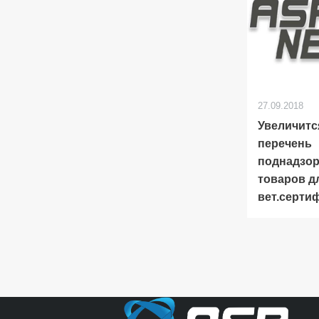
27.09.2018
Увеличитс
перечень
поднадзо
товаров д
вет.серти