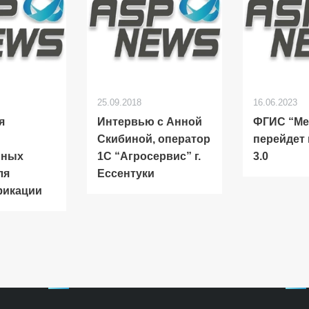
25.09.2018
16.06.2023
я
Интервью с Анной
ФГИС “Ме
Скибиной, оператор
перейдет
рных
1С “Агросервис” г.
3.0
ля
Ессентуки
фикации