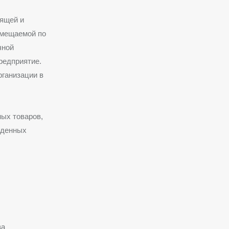
дящей и
емещаемой по
чной
редприятие.
рганизации в
ых товаров,
жденных
ва