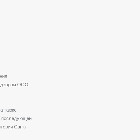
ния
надзором ООО
а также
 и последующей
тории Санкт-