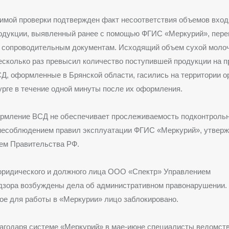
имой проверки подтвержден факт несоответствия объемов вхо
одукции, выявленный ранее с помощью ФГИС «Меркурий», пер
 сопроводительным документам. Исходящий объем сухой моло
есколько раз превысил количество поступившей продукции на п
СД, оформленные в Брянской области, гасились на территории о
рге в течение одной минуты после их оформления.
рмление ВСД не обеспечивает прослеживаемость подконтрольн
 несоблюдением правил эксплуатации ФГИС «Меркурий», утвер
ем Правительства РФ.
юридического и должного лица ООО «Спектр» Управлением
дзора возбуждены дела об административном правонарушении.
е для работы в «Меркурии» лицо заблокировано.
лагодаря системе «Меркурий» в мае-июне специалисты ведомст