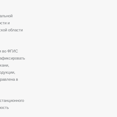
ральной
сти и
ской области
и во ФГИС
зафиксировать
хани,
одукции,
равлена в
станционного
ность