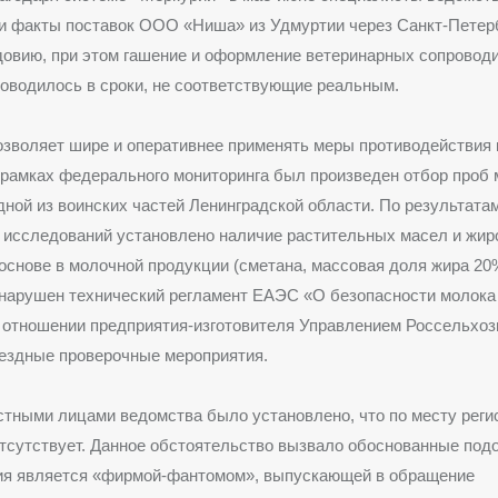
и факты поставок ООО «Ниша» из Удмуртии через Санкт-Петерб
довию, при этом гашение и оформление ветеринарных сопровод
оводилось в сроки, не соответствующие реальным.
озволяет шире и оперативнее применять меры противодействия
рамках федерального мониторинга был произведен отбор проб
дной из воинских частей Ленинградской области. По результата
исследований установлено наличие растительных масел и жир
основе в молочной продукции (сметана, массовая доля жира 20
 нарушен технический регламент ЕАЭС «О безопасности молока
 отношении предприятия-изготовителя Управлением Россельхоз
ездные проверочные мероприятия.
тными лицами ведомства было установлено, что по месту реги
тсутствует. Данное обстоятельство вызвало обоснованные подо
ция является «фирмой-фантомом», выпускающей в обращение