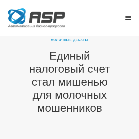
МОЛОЧНЫЕ ДЕБАТЫ
Единый
ГЛАВНАЯ
налоговый счет
О КОМПАНИИ
ПРОДУКТЫ
стал мишенью
НОВОСТИ
для молочных
КАРЬЕРА
ПАРТНЕРЫ
мошенников
КОНТАКТЫ