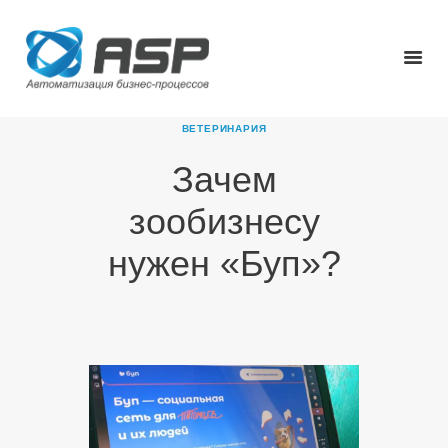
ВЕТЕРИНАРИЯ
Зачем
ГЛАВНАЯ
зообизнесу
О КОМПАНИИ
ПРОДУКТЫ
нужен «Буп»?
НОВОСТИ
КАРЬЕРА
ПАРТНЕРЫ
КОНТАКТЫ