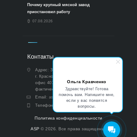
Почему крупный мясной завод
приостановил работу
07.08.2026
Контакты
Адрес: 350051, Краснодарский край,
г. Краснодар, ул. Дальняя, д. 27,
Ольга Кравченко
офис 407 (Юридический и
Здравствуйте! Готова
фактический)
помочь вам. Напишите мне,
Email:
asp@aoasp.ru
если у вас появятся
Телефон:
+7 (499) 380-83-05
вопросы.
Политика конфиденциальности
ASP
© 2026. Все права защищены.