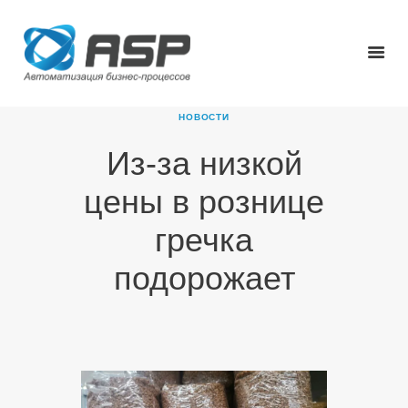
НОВОСТИ
Из-за низкой
ГЛАВНАЯ
цены в рознице
О КОМПАНИИ
ПРОДУКТЫ
гречка
НОВОСТИ
подорожает
КАРЬЕРА
ПАРТНЕРЫ
КОНТАКТЫ