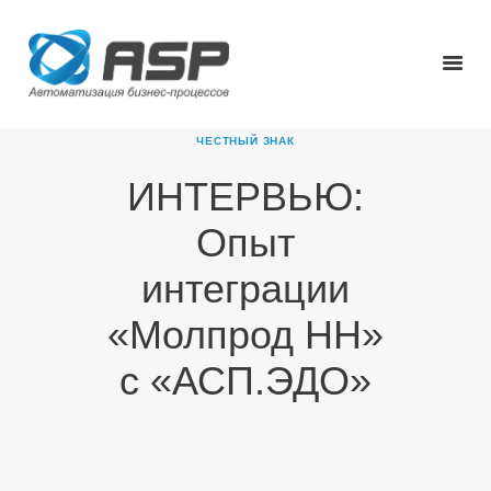
ЧЕСТНЫЙ ЗНАК
ИНТЕРВЬЮ:
ГЛАВНАЯ
Опыт
О КОМПАНИИ
ПРОДУКТЫ
интеграции
НОВОСТИ
«Молпрод НН»
КАРЬЕРА
ПАРТНЕРЫ
с «АСП.ЭДО»
КОНТАКТЫ